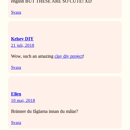
english BUT THESE ARE SO CUTE! XD
Svara
Kelsey DIY
21 juli, 2018
Wow, such an amazing
clay diy project
!
Svara
Ellen
10 maj, 2018
Bränner du fåglarna innan du målar?
Svara