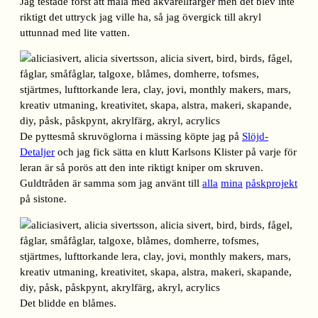
Jag testade först att måla med akvarellfärger men det blev inte
riktigt det uttryck jag ville ha, så jag övergick till akryl
uttunnad med lite vatten.
De pyttesmå skruvöglorna i mässing köpte jag på
Slöjd-
Detaljer
och jag fick sätta en klutt Karlsons Klister på varje för
leran är så porös att den inte riktigt kniper om skruven.
Guldtråden är samma som jag använt till
alla
mina
påskprojekt
på sistone.
Det blidde en blåmes.