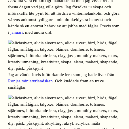
Lera
må vara ett knixigt månadstema men jag visste redan
första dagen vad jag ville göra. Jag försöker ju skapa och
införskaffa lite pynt för att fördriva vintermelankolin och göra
vårens ankomst tydligare i min dunkeldystra hemvist och
kände så ett enormt behov av att jobba med fåglar. Precis som
i
januari
, med andra ord.
Jag använde Jovis lufttorkande lera som jag hade över från
Ronjas miniatyrlandskap
. Och knådade fram en trave
småfåglar.