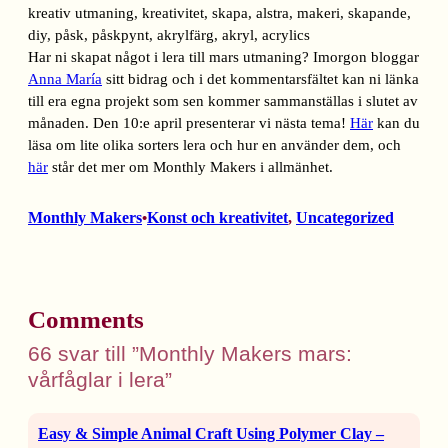
Har ni skapat något i lera till mars utmaning? Imorgon bloggar
Anna María
sitt bidrag och i det kommentarsfältet kan ni länka
till era egna projekt som sen kommer sammanställas i slutet av
månaden. Den 10:e april presenterar vi nästa tema!
Här
kan du
läsa om lite olika sorters lera och hur en använder dem, och
här
står det mer om Monthly Makers i allmänhet.
Monthly Makers
Konst och kreativitet
, 
Uncategorized
•
Comments
66 svar till ”Monthly Makers mars:
vårfåglar i lera”
Easy & Simple Animal Craft Using Polymer Clay –