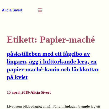
Hoppa
till
Alicia Sivert
innehåll
Etikett:
Papier-maché
påskstilleben med ett fågelbo av
lingarn, ägg i lufttorkande lera, en
papier-maché-kanin och lärkkottar
på kvist
15 april, 2019
Alicia Sivert
•
Livet som bildpedagog alltså. Förra måndagen byggde jag ett