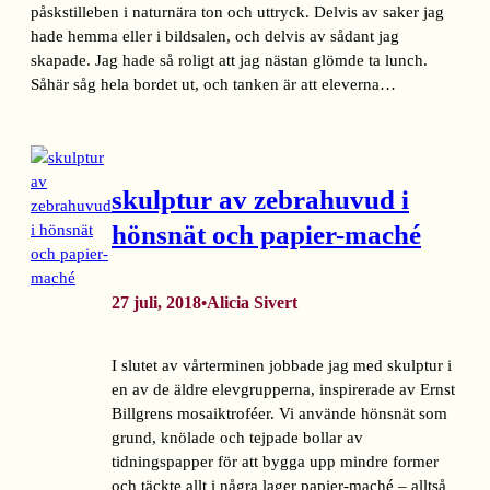
påskstilleben i naturnära ton och uttryck. Delvis av saker jag
hade hemma eller i bildsalen, och delvis av sådant jag
skapade. Jag hade så roligt att jag nästan glömde ta lunch.
Såhär såg hela bordet ut, och tanken är att eleverna…
skulptur av zebrahuvud i
hönsnät och papier-maché
27 juli, 2018
Alicia Sivert
•
I slutet av vårterminen jobbade jag med skulptur i
en av de äldre elevgrupperna, inspirerade av Ernst
Billgrens mosaiktroféer. Vi använde hönsnät som
grund, knölade och tejpade bollar av
tidningspapper för att bygga upp mindre former
och täckte allt i några lager papier-maché – alltså