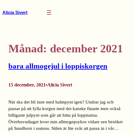
Hoppa
till
Alicia Sivert
innehåll
Månad:
december 2021
bara allmogejul i loppiskorgen
15 december, 2021
Alicia Sivert
•
När ska det bli inne med halmpynt igen? Undrar jag och
passar på att fylla korgen med det kanske finaste men också
billigaste julpynt som går att hitta på loppisarna.
Överhuvudtaget lever min allmogepsykos vidare sen besöket
på Sundborn i somras. Stilen är lite svår att passa in i vår…