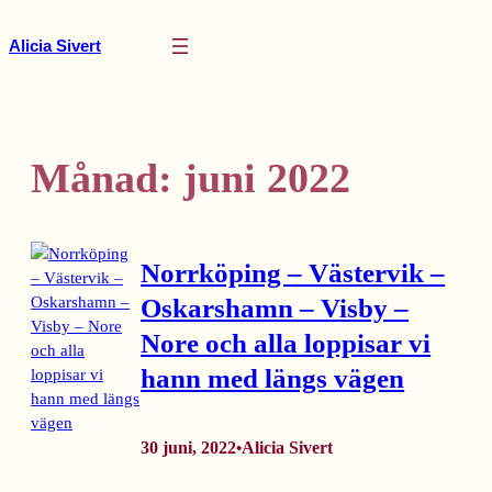
Hoppa
till
Alicia Sivert
innehåll
Månad:
juni 2022
Norrköping – Västervik –
Oskarshamn – Visby –
Nore och alla loppisar vi
hann med längs vägen
30 juni, 2022
Alicia Sivert
•