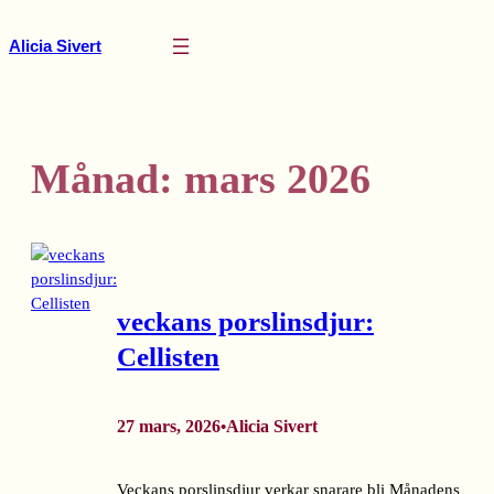
Hoppa
till
Alicia Sivert
innehåll
Månad:
mars 2026
veckans porslinsdjur:
Cellisten
27 mars, 2026
Alicia Sivert
•
Veckans porslinsdjur verkar snarare bli Månadens