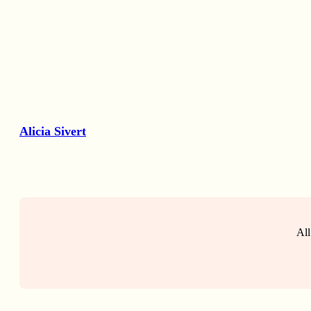
Alicia Sivert
All