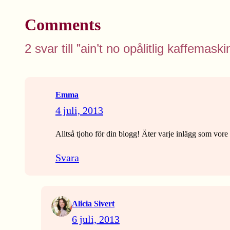
Comments
2 svar till ”ain’t no opålitlig kaffem
Emma
4 juli, 2013
Alltså tjoho för din blogg! Äter varje inlägg som vore
Svara
Alicia Sivert
6 juli, 2013