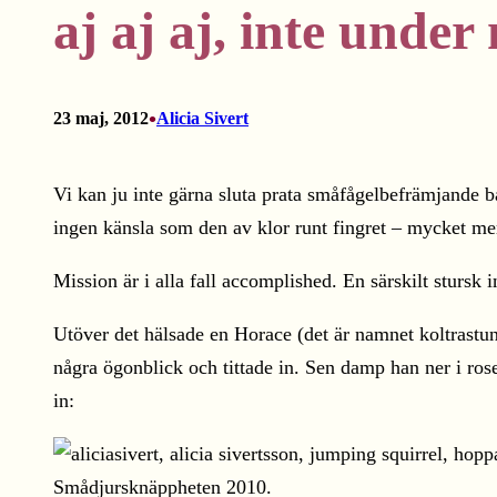
aj aj aj, inte under
•
23 maj, 2012
Alicia Sivert
Vi kan ju inte gärna sluta prata småfågelbefrämjande b
ingen känsla som den av klor runt fingret – mycket me
Mission är i alla fall accomplished. En särskilt stursk 
Utöver det hälsade en Horace (det är namnet koltrastung
några ögonblick och tittade in. Sen damp han ner i ros
in:
Smådjursknäppheten 2010.