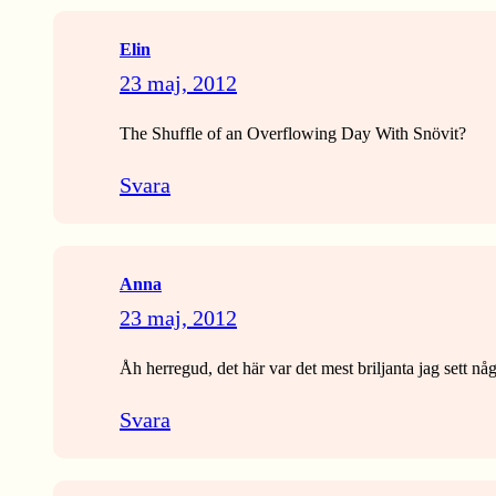
Elin
23 maj, 2012
The Shuffle of an Overflowing Day With Snövit?
Svara
Anna
23 maj, 2012
Åh herregud, det här var det mest briljanta jag sett någo
Svara