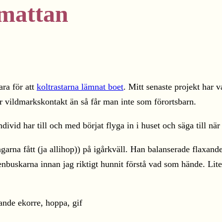
 mattan
ara för att
koltrastarna lämnat boet
. Mitt senaste projekt har v
r vildmarkskontakt än så får man inte som förortsbarn.
individ har till och med börjat flyga in i huset och säga till n
arna fått (ja allihop)) på igårkväll. Han balanserade flaxande
enbuskarna innan jag riktigt hunnit förstå vad som hände. Li