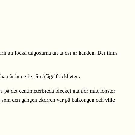
arit att locka talgoxarna att ta ost ur handen. Det finns
är han är hungrig. Småfågelfräckheten.
s på det centimeterbreda blecket utanför mitt fönster
te som den gången ekorren var på balkongen och ville