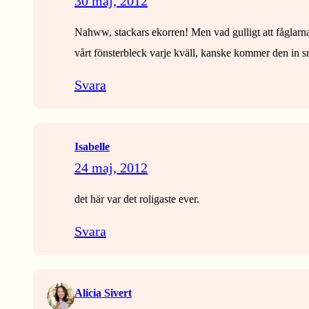
30 maj, 2012
Nahww, stackars ekorren! Men vad gulligt att fåglarna 
vårt fönsterbleck varje kväll, kanske kommer den in sna
Svara
Isabelle
24 maj, 2012
det här var det roligaste ever.
Svara
Alicia Sivert