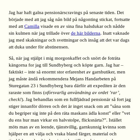
Jag har haft galna pensionärscravings på senaste tiden. Det
började med att jag såg nån bild på någonting stickat, fortsatte
med att
Camilla
visade en av sina fina halsdukar och nådde
sin kulmen när jag trillade över
de här bilderna
. Inatt vaknade
jag med skakningar och svettningar och insåg att det var dags
att duka under för abstinensen.
Så, när jag stjälpt i mig morgonkaffet och snört de foträta
kängorna for jag till Sundbyberg och köpte garn. Jag har –
faktiskt – inte så enormt stor erfarenhet av garnbutiker, men
jag måste ändå rekommendera Mejans Handarbeten på
Sturegatan 23 i Sundbyberg bara därför att expediten är den
raraste som finns (
oförsvarlig användning av ordet ’rar’,
check!
). Jag behandlas som en fullfjädrad pensionär så fort jag
stiger innanför dörren och det är inget snack om att ”såna som
du begriper sig inte på den räta maskans ädla konst” eller ”vet
du ens hur man virkar en halvstolpe, flicksnärta?”. Istället
möts man av en leende, tjänstvillig, garnkunnig kvinna som
hjälper en att välja och vraka bland färger, material och