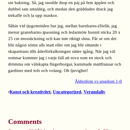
sin bakning. Så, jag snodde ihop en paj på fem äpplen och
dubbel sats smuldeg, och medan den gräddades drack jag
trekaffe och la upp maskor.
Såhär vid tjugotretiden har jag, mellan barnbarns-(förlåt, jag
menar grannbarns-)passning och ledarmöte hunnit sticka 20 x
25 cm mosstickning och kan inte riktigt sluta. Får se om det
blir någon sömn alls inatt eller om jag blir sittande i
skapartrans tills åderförkalkningen sätter igång. När jag väl
somnar kommer jag i varje fall att sova som en stock och
drömma om välskapta fingerborgar, kammade mattfransar och
gardiner med tofs och volang. Oh ljuvighet!
Ålderdom vs ungdom 1-0
Konst och kreativitet
, 
Uncategorized
, 
Verandaliv
•
Comments