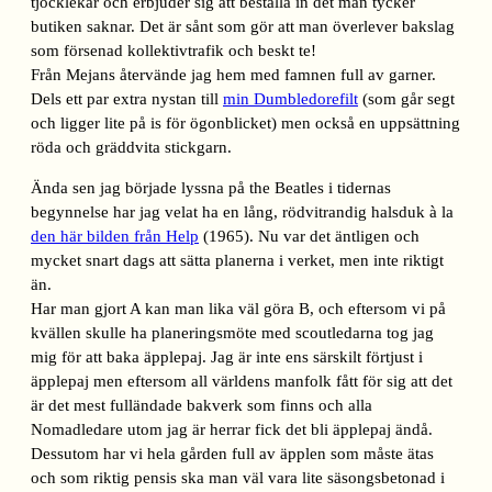
tjocklekar och erbjuder sig att beställa in det man tycker
butiken saknar. Det är sånt som gör att man överlever bakslag
som försenad kollektivtrafik och beskt te!
Från Mejans återvände jag hem med famnen full av garner.
Dels ett par extra nystan till
min Dumbledorefilt
(som går segt
och ligger lite på is för ögonblicket) men också en uppsättning
röda och gräddvita stickgarn.
Ända sen jag började lyssna på the Beatles i tidernas
begynnelse har jag velat ha en lång, rödvitrandig halsduk à la
den här bilden från Help
(1965). Nu var det äntligen och
mycket snart dags att sätta planerna i verket, men inte riktigt
än.
Har man gjort A kan man lika väl göra B, och eftersom vi på
kvällen skulle ha planeringsmöte med scoutledarna tog jag
mig för att baka äpplepaj. Jag är inte ens särskilt förtjust i
äpplepaj men eftersom all världens manfolk fått för sig att det
är det mest fulländade bakverk som finns och alla
Nomadledare utom jag är herrar fick det bli äpplepaj ändå.
Dessutom har vi hela gården full av äpplen som måste ätas
och som riktig pensis ska man väl vara lite säsongsbetonad i