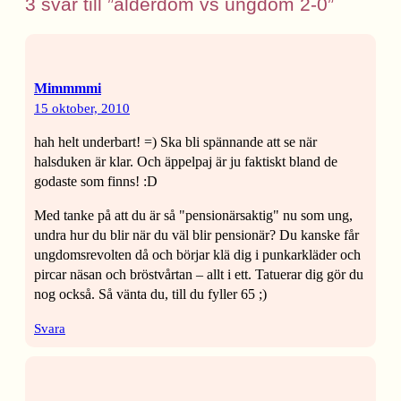
3 svar till ”ålderdom vs ungdom 2-0”
Mimmmmi
15 oktober, 2010
hah helt underbart! =) Ska bli spännande att se när
halsduken är klar. Och äppelpaj är ju faktiskt bland de
godaste som finns! :D
Med tanke på att du är så "pensionärsaktig" nu som ung,
undra hur du blir när du väl blir pensionär? Du kanske får
ungdomsrevolten då och börjar klä dig i punkarkläder och
pircar näsan och bröstvårtan – allt i ett. Tatuerar dig gör du
nog också. Så vänta du, till du fyller 65 ;)
Svara