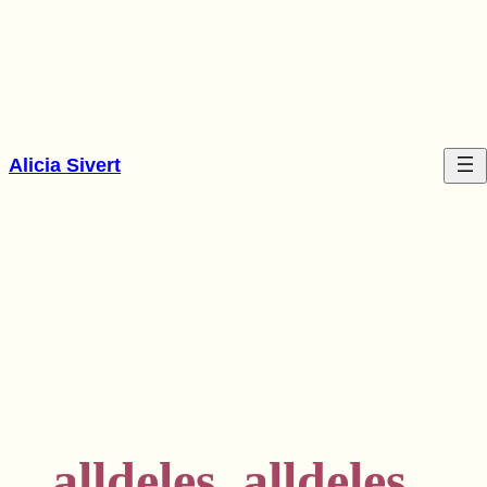
Hoppa
till
innehåll
Alicia Sivert
alldeles, alldeles