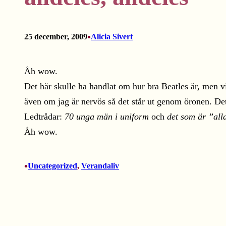
•
25 december, 2009
Alicia Sivert
Åh wow.
Det här skulle ha handlat om hur bra Beatles är, men vi s
även om jag är nervös så det står ut genom öronen. Det 
Ledtrådar:
70 unga män i uniform
och
det som är ”alld
Åh wow.
•
Uncategorized
, 
Verandaliv