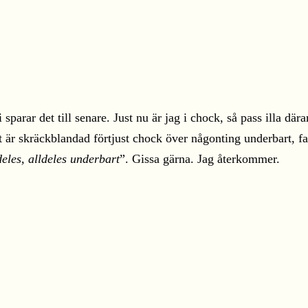
parar det till senare. Just nu är jag i chock, så pass illa där
är skräckblandad förtjust chock över någonting underbart, fan
eles, alldeles underbart
”. Gissa gärna. Jag återkommer.