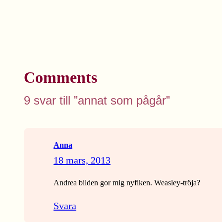
Comments
9 svar till ”annat som pågår”
Anna
18 mars, 2013
Andrea bilden gor mig nyfiken. Weasley-tröja?
Svara