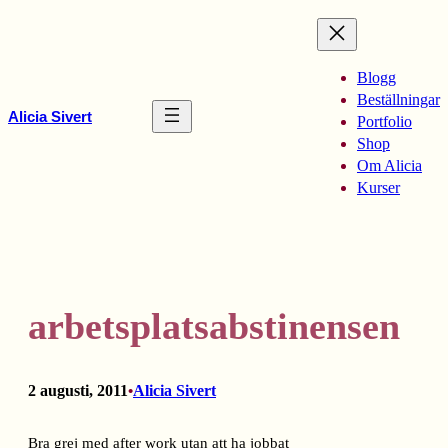
Hoppa
till
innehåll
Blogg
Beställningar
Alicia Sivert
Portfolio
Shop
Om Alicia
Kurser
arbetsplatsabstinensen
2 augusti, 2011
Alicia Sivert
•
Bra grej med after work utan att ha jobbat