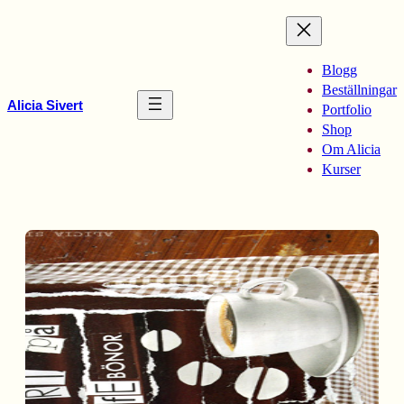
Hoppa
till
innehåll
Blogg
Beställningar
Alicia Sivert
Portfolio
Shop
Om Alicia
Kurser