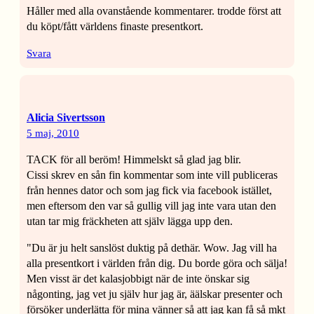
Håller med alla ovanstående kommentarer. trodde först att
du köpt/fått världens finaste presentkort.
Svara
Alicia Sivertsson
5 maj, 2010
TACK för all beröm! Himmelskt så glad jag blir.
Cissi skrev en sån fin kommentar som inte vill publiceras
från hennes dator och som jag fick via facebook istället,
men eftersom den var så gullig vill jag inte vara utan den
utan tar mig fräckheten att själv lägga upp den.
"Du är ju helt sanslöst duktig på dethär. Wow. Jag vill ha
alla presentkort i världen från dig. Du borde göra och sälja!
Men visst är det kalasjobbigt när de inte önskar sig
någonting, jag vet ju själv hur jag är, äälskar presenter och
försöker underlätta för mina vänner så att jag kan få så mkt