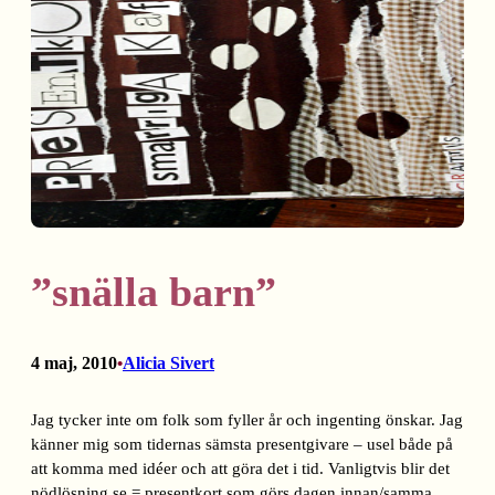
”snälla barn”
4 maj, 2010
Alicia Sivert
•
Jag tycker inte om folk som fyller år och ingenting önskar. Jag
känner mig som tidernas sämsta presentgivare – usel både på
att komma med idéer och att göra det i tid. Vanligtvis blir det
nödlösning.se = presentkort som görs dagen innan/samma