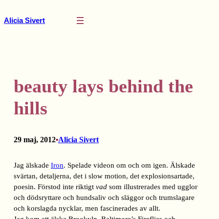
Hoppa
till
Alicia Sivert
innehåll
beauty lays behind the
hills
29 maj, 2012
Alicia Sivert
•
Jag älskade
Iron
. Spelade videon om och om igen. Älskade
svärtan, detaljerna, det i slow motion, det explosionsartade,
poesin. Förstod inte riktigt
vad
som illustrerades med ugglor
och dödsryttare och hundsaliv och släggor och trumslagare
och korslagda nycklar, men fascinerades av allt.
Jag kom att älska Brookyln, Baltimore’s Fireflies och