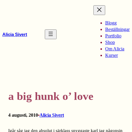
Hoppa
till
innehåll
Blogg
Beställningar
Alicia Sivert
Portfolio
Shop
Om Alicia
Kurser
a big hunk o’ love
4 augusti, 2010
Alicia Sivert
•
Igår såg jag den absolut i särklass snyggaste karl jag någonsin