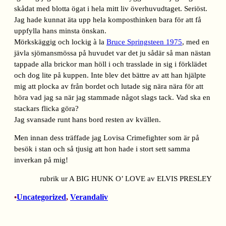
skådat med blotta ögat i hela mitt liv överhuvudtaget. Seriöst.
Jag hade kunnat äta upp hela komposthinken bara för att få
uppfylla hans minsta önskan.
Mörkskäggig och lockig à la
Bruce Springsteen 1975
, med en
jävla sjömansmössa på huvudet var det ju sådär så man nästan
tappade alla brickor man höll i och trasslade in sig i förklädet
och dog lite på kuppen. Inte blev det bättre av att han hjälpte
mig att plocka av från bordet och lutade sig nära nära för att
höra vad jag sa när jag stammade något slags tack. Vad ska en
stackars flicka göra?
Jag svansade runt hans bord resten av kvällen.
Men innan dess träffade jag Lovisa Crimefighter som är på
besök i stan och så tjusig att hon hade i stort sett samma
inverkan på mig!
rubrik ur A BIG HUNK O’ LOVE av ELVIS PRESLEY
Uncategorized
, 
Verandaliv
•