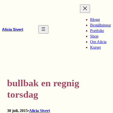
Hoppa
till
innehåll
Blogg
Beställningar
Alicia Sivert
Portfolio
Shop
Om Alicia
Kurser
bullbak en regnig
torsdag
30 juli, 2015
Alicia Sivert
•