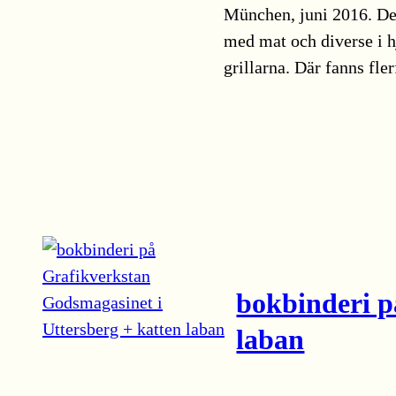
München, juni 2016. De
med mat och diverse i hj
grillarna. Där fanns fle
bokbinderi p
laban