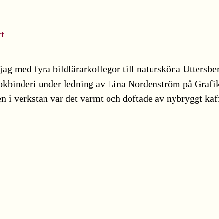
rt
 jag med fyra bildlärarkollegor till natursköna Uttersbe
bokbinderi under ledning av Lina Nordenström på Grafi
 men i verkstan var det varmt och doftade av nybryggt ka