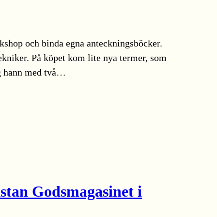
rkshop och binda egna anteckningsböcker.
tekniker. På köpet kom lite nya termer, som
ag hann med två…
kstan Godsmagasinet i