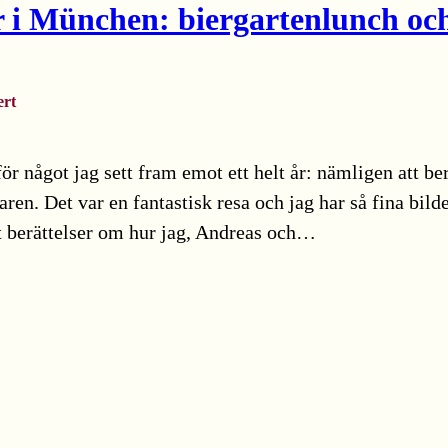
i München: biergartenlunch och
ert
för något jag sett fram emot ett helt år: nämligen att be
en. Det var en fantastisk resa och jag har så fina bilde
t berättelser om hur jag, Andreas och…