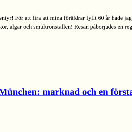
ntyr! För att fira att mina föräldrar fyllt 60 år hade j
or, älgar och smultronställen! Resan påbörjades en reg
ünchen: marknad och en första