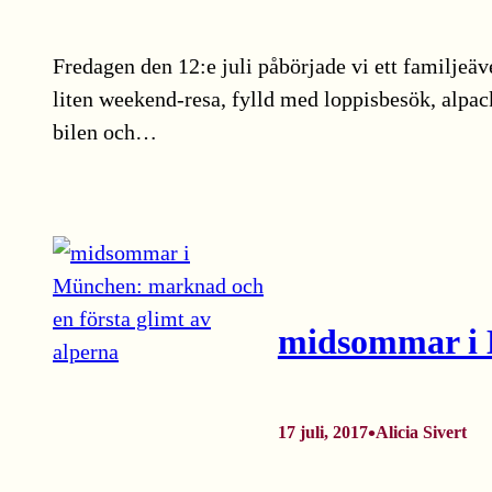
Fredagen den 12:e juli påbörjade vi ett familjeäve
liten weekend-resa, fylld med loppisbesök, alpack
bilen och…
midsommar i M
•
17 juli, 2017
Alicia Sivert