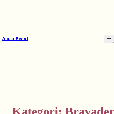
Hoppa
till
innehåll
Alicia Sivert
Kategori:
Bravade