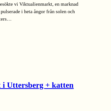
esökte vi Viktualienmarkt, en marknad
 pulserade i heta ångor från solen och
rters…
i Uttersberg + katten