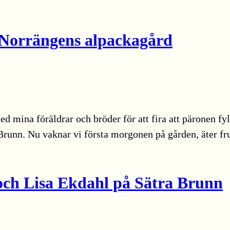
å Norrängens alpackagård
d mina föräldrar och bröder för att fira att päronen fyll
 Brunn. Nu vaknar vi första morgonen på gården, äter 
och Lisa Ekdahl på Sätra Brunn