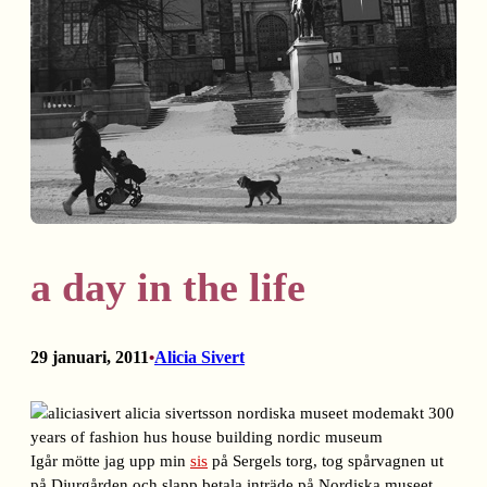
a day in the life
29 januari, 2011
Alicia Sivert
•
Igår mötte jag upp min
sis
på Sergels torg, tog spårvagnen ut
på Djurgården och slapp betala inträde på Nordiska museet