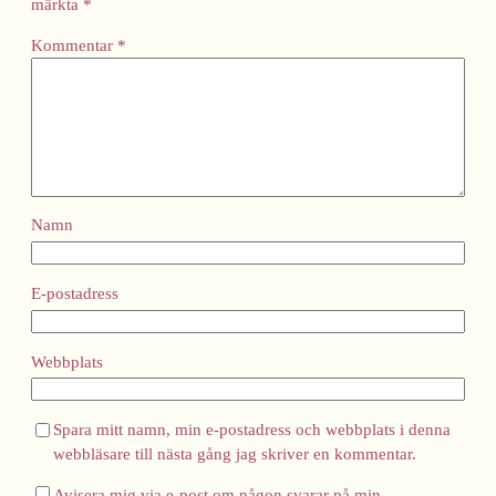
märkta
*
Kommentar
*
Namn
E-postadress
Webbplats
Spara mitt namn, min e-postadress och webbplats i denna
webbläsare till nästa gång jag skriver en kommentar.
Avisera mig via e-post om någon svarar på min