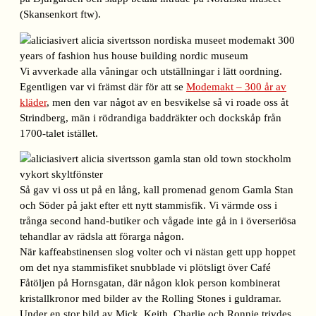
(Skansenkort ftw).
Vi avverkade alla våningar och utställningar i lätt oordning.
Egentligen var vi främst där för att se
Modemakt – 300 år av
kläder
, men den var något av en besvikelse så vi roade oss åt
Strindberg, män i rödrandiga baddräkter och dockskåp från
1700-talet istället.
Så gav vi oss ut på en lång, kall promenad genom Gamla Stan
och Söder på jakt efter ett nytt stammisfik. Vi värmde oss i
trånga second hand-butiker och vågade inte gå in i överseriösa
tehandlar av rädsla att förarga någon.
När kaffeabstinensen slog volter och vi nästan gett upp hoppet
om det nya stammisfiket snubblade vi plötsligt över Café
Fåtöljen på Hornsgatan, där någon klok person kombinerat
kristallkronor med bilder av the Rolling Stones i guldramar.
Under en stor bild av Mick, Keith, Charlie och Ronnie trivdes