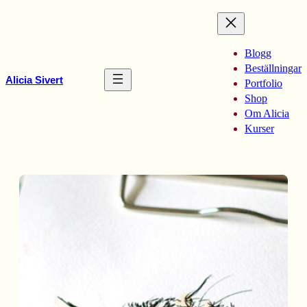
Hoppa
till
innehåll
Blogg
Beställningar
Alicia Sivert
Portfolio
Shop
Om Alicia
Kurser