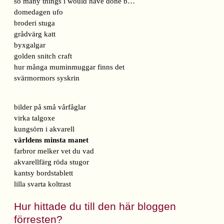
so many things i would have done b…
domedagen ufo
broderi stuga
grådvärg katt
byxgalgar
golden snitch craft
hur många muminmuggar finns det
svärmormors syskrin
bilder på små vårfåglar
virka talgoxe
kungsörn i akvarell
världens minsta manet
farbror melker vet du vad
akvarellfärg röda stugor
kantsy bordstablett
lilla svarta koltrast
Hur hittade du till den här bloggen
förresten?