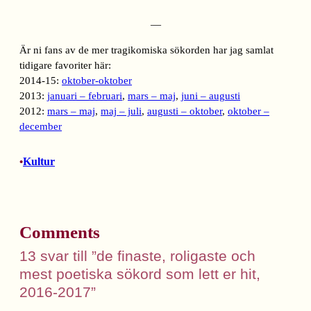
—
Är ni fans av de mer tragikomiska sökorden har jag samlat
tidigare favoriter här:
2014-15:
oktober-oktober
2013:
januari – februari
,
mars – maj
,
juni – augusti
2012:
mars – maj
,
maj – juli
,
augusti – oktober
,
oktober –
december
Kultur
•
Comments
13 svar till ”de finaste, roligaste och
mest poetiska sökord som lett er hit,
2016-2017”