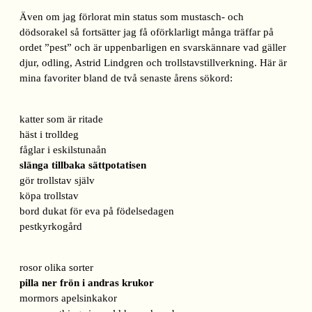
Även om jag förlorat min status som mustasch- och
dödsorakel så fortsätter jag få oförklarligt många träffar på
ordet ”pest” och är uppenbarligen en svarskännare vad gäller
djur, odling, Astrid Lindgren och trollstavstillverkning. Här är
mina favoriter bland de två senaste årens sökord:
katter som är ritade
häst i trolldeg
fåglar i eskilstunaån
slänga tillbaka sättpotatisen
gör trollstav själv
köpa trollstav
bord dukat för eva på födelsedagen
pestkyrkogård
rosor olika sorter
pilla ner frön i andras krukor
mormors apelsinkakor