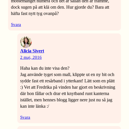
möblemanget numera och det är sällan den är framme,
dock sugen på att klä om den. Hur gjorde du? Bara att
häfta fast nytt tyg ovanpå?
Svara
Alicia Sivert
2 maj, 2016
Haha kan du inte visa den?
Jag använde tyget som mall, klippte ut en ny bit och
sydde fast ett resårband i ytterkant! Lätt som en plätt
:) Vet att Fredrika på vinden har gjort en beskrivning
där hon fållar och drar ett knytband runt kanterna
istället, men hennes blogg ligger nere just nu så jag
kan inte länka :/
Svara