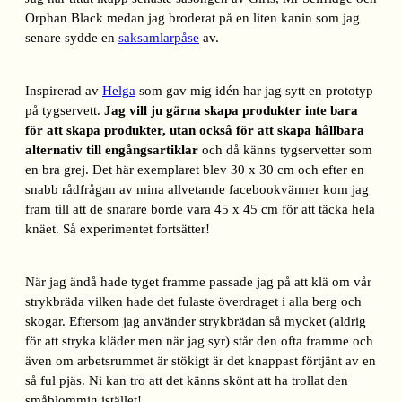
Orphan Black medan jag broderat på en liten kanin som jag
senare sydde en
saksamlarpåse
av.
Inspirerad av
Helga
som gav mig idén har jag sytt en prototyp
på tygservett.
Jag vill ju gärna skapa produkter inte bara
för att skapa produkter, utan också för att skapa hållbara
alternativ till engångsartiklar
och då känns tygservetter som
en bra grej. Det här exemplaret blev 30 x 30 cm och efter en
snabb rådfrågan av mina allvetande facebookvänner kom jag
fram till att de snarare borde vara 45 x 45 cm för att täcka hela
knäet. Så experimentet fortsätter!
När jag ändå hade tyget framme passade jag på att klä om vår
strykbräda vilken hade det fulaste överdraget i alla berg och
skogar. Eftersom jag använder strykbrädan så mycket (aldrig
för att stryka kläder men när jag syr) står den ofta framme och
även om arbetsrummet är stökigt är det knappast förtjänt av en
så ful pjäs. Ni kan tro att det känns skönt att ha trollat den
småblommig istället!