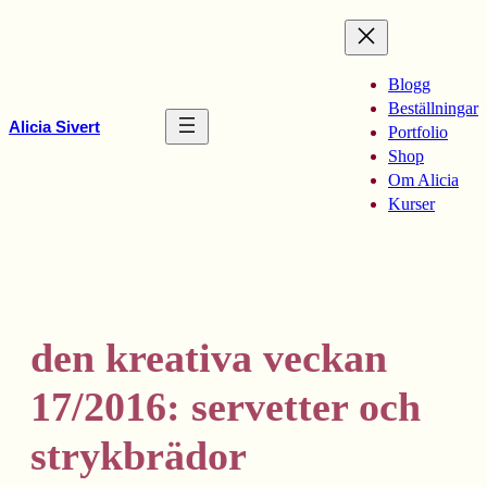
Hoppa
till
innehåll
Blogg
Beställningar
Alicia Sivert
Portfolio
Shop
Om Alicia
Kurser
den kreativa veckan
17/2016: servetter och
strykbrädor