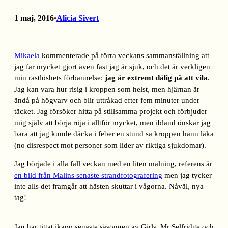
1 maj, 2016
Alicia Sivert
•
Mikaela
kommenterade på förra veckans sammanställning att
jag får mycket gjort även fast jag är sjuk, och det är verkligen
min rastlöshets förbannelse:
jag är extremt dålig på att vila
.
Jag kan vara hur risig i kroppen som helst, men hjärnan är
ändå på högvarv och blir uttråkad efter fem minuter under
täcket. Jag försöker hitta på stillsamma projekt och förbjuder
mig själv att börja röja i alltför mycket, men ibland önskar jag
bara att jag kunde däcka i feber en stund så kroppen hann läka
(no disrespect mot personer som lider av riktiga sjukdomar).
Jag började i alla fall veckan med en liten målning, referens är
en bild från Malins senaste strandfotografering
men jag tycker
inte alls det framgår att hästen skuttar i vågorna. Nåväl, nya
tag!
Jag har tittat ikapp senaste säsongen av Girls, Mr Selfridge och