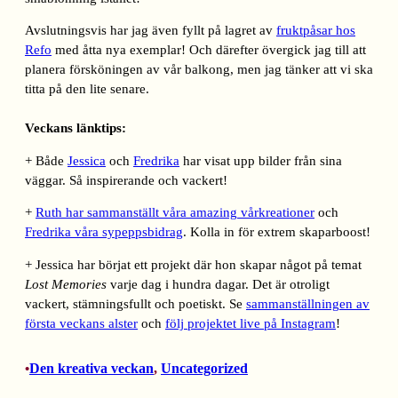
Avslutningsvis har jag även fyllt på lagret av
fruktpåsar hos
Refo
med åtta nya exemplar! Och därefter övergick jag till att
planera försköningen av vår balkong, men jag tänker att vi ska
titta på den lite senare.
Veckans länktips:
+ Både
Jessica
och
Fredrika
har visat upp bilder från sina
väggar. Så inspirerande och vackert!
+
Ruth har sammanställt våra amazing vårkreationer
och
Fredrika våra sypeppsbidrag
. Kolla in för extrem skaparboost!
+ Jessica har börjat ett projekt där hon skapar något på temat
Lost Memories
varje dag i hundra dagar. Det är otroligt
vackert, stämningsfullt och poetiskt. Se
sammanställningen av
första veckans alster
och
följ projektet live på Instagram
!
Den kreativa veckan
, 
Uncategorized
•