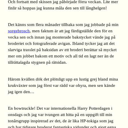
Och fortsatt med skissen jag påbörjade förra veckan. Lite mer
finlir så hoppas jag kunna måla den sen till långhelgen!
Det känns som flera månader tillbaka som jag jobbade på min
sorgebrosch
, men faktum är att jag färdigställde den för en
vecka sen och innan jag monterade bakstycket vände jag på
broderiet och fotograferade avigan. Ibland tycker jag att det
slarviga trasslet på baksidan av ett broderi berättar så mycket
mer om jobbet bakom ett motiv och all tid en lagt ner än de
tillrättalagda stygnen på rätsidan.
Härom kvällen dök det plötsligt upp en lustig grej bland mina
krukväxter som jag först var rädd var ohyra, men sen kände
jag igen den…
En bowtruckle! Det var internationella Harry Potterdagen i
onsdags och jag var tvungen att hitta på en uppgift till min
tonårsgrupp inspirerad av det, de är lika HP-tokiga som jag
och har tidigare broderat fantastiska vidunder och gjort egna