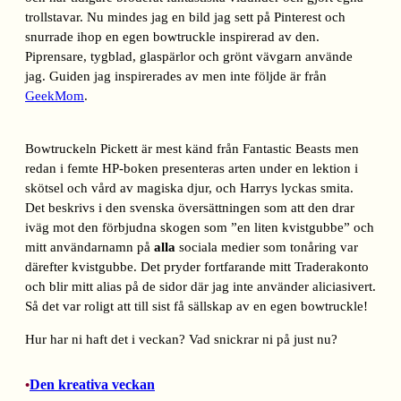
trollstavar. Nu mindes jag en bild jag sett på Pinterest och
snurrade ihop en egen bowtruckle inspirerad av den.
Piprensare, tygblad, glaspärlor och grönt vävgarn använde
jag. Guiden jag inspirerades av men inte följde är från
GeekMom
.
Bowtruckeln Pickett är mest känd från Fantastic Beasts men
redan i femte HP-boken presenteras arten under en lektion i
skötsel och vård av magiska djur, och Harrys lyckas smita.
Det beskrivs i den svenska översättningen som att den drar
iväg mot den förbjudna skogen som ”en liten kvistgubbe” och
mitt användarnamn på
alla
sociala medier som tonåring var
därefter kvistgubbe. Det pryder fortfarande mitt Traderakonto
och blir mitt alias på de sidor där jag inte använder aliciasivert.
Så det var roligt att till sist få sällskap av en egen bowtruckle!
Hur har ni haft det i veckan? Vad snickrar ni på just nu?
Den kreativa veckan
•