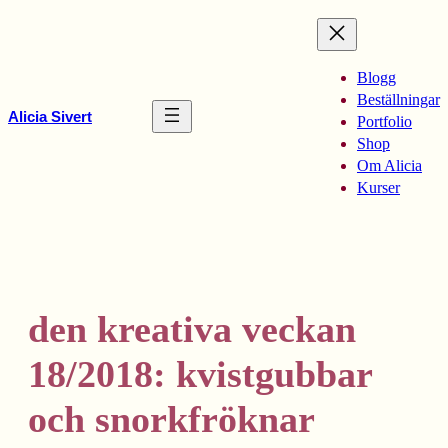
Hoppa
till
innehåll
Blogg
Beställningar
Alicia Sivert
Portfolio
Shop
Om Alicia
Kurser
den kreativa veckan
18/2018: kvistgubbar
och snorkfröknar