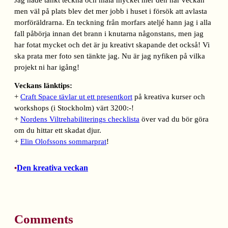
men väl på plats blev det mer jobb i huset i försök att avlasta
morföräldrarna. En teckning från morfars ateljé hann jag i alla
fall påbörja innan det brann i knutarna någonstans, men jag
har fotat mycket och det är ju kreativt skapande det också! Vi
ska prata mer foto sen tänkte jag. Nu är jag nyfiken på vilka
projekt ni har igång!
Veckans länktips:
+
Craft Space tävlar ut ett presentkort
på kreativa kurser och
workshops (i Stockholm) värt 3200:-!
+
Nordens Viltrehabiliterings checklista
över vad du bör göra
om du hittar ett skadat djur.
+
Elin Olofssons sommarprat
!
Den kreativa veckan
•
Comments