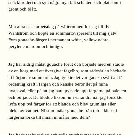
snäckbroderi och sytt några nya fält schattér- och plattsöm i
grönt och blått.
Min allra sista arbetsdag på vårterminen for jag till IB
Wahlström och köpte en sommarlovspresent till mig själv:
Fyra gouache-färger i permanent white, yellow ochre,
perylene maroon och indigo.
Jag har aldrig målat gouache förut och började med en studie
av en korg med ett övergivet fågelbo, som sädesärlan häckade
i i början av sommaren. Jag tyckte det var ganska svårt att få
ordentlig kraft i färgen och kanske beror det på mina
nyansval, eller på att jag bara pytsade upp färgerna på paletten
och började. De blödde liksom in i varandra när jag försökte
lyfta upp två färger för att blanda och blev grumliga eller
bleka av vattnet. Ni som målar gouache från tub – låter ni
färgerna torka till innan ni målar med dem?
Jag hade tänkt teckna och måla mycket mer den här veckan