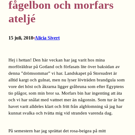
fågelbon och morfars
ateljé
15 juli, 2018
Alicia Sivert
•
Hej i hettan! Den här veckan har jag varit hos mina
morföräldrar på Gotland och förfasats lite över baksidan av
denna ”drömsommar” vi har. Landskapet på Storsudret är
alltid kargt och gulnat, men nu lyser lövträden brandgula som
vore det höst och åkrarna ligger gråbruna som efter Egyptens
tio plågor, som min bror sa. Morfars bin har ingenting att äta
och vi har snålat med vattnet mer än någonsin. Som tur är har
havet varit alldeles klart och fritt från algblomning så jag har
kunnat svalka och tvätta mig vid stranden varenda dag.
På semestern har jag sprättat det rosa-beigea på mitt