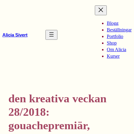
Hoppa
till
innehåll
Blogg
Beställningar
Alicia Sivert
Portfolio
Shop
Om Alicia
Kurser
den kreativa veckan
28/2018:
gouachepremiär,