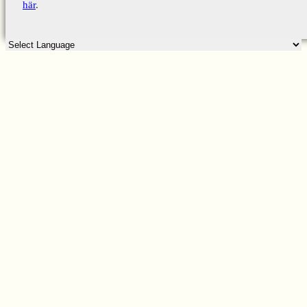
här
.