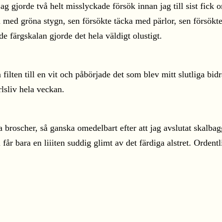
jag gjorde två helt misslyckade försök innan jag till sist fick
a med gröna stygn, sen försökte täcka med pärlor, sen försökte
 färgskalan gjorde det hela väldigt olustigt.
 filten till en vit och påbörjade det som blev mitt slutliga bid
lsliv hela veckan.
a broscher, så ganska omedelbart efter att jag avslutat skalba
ni får bara en liiiten suddig glimt av det färdiga alstret. Orde