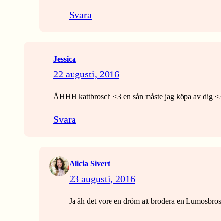
Svara
Jessica
22 augusti, 2016
ÅHHH kattbrosch <3 en sån måste jag köpa av dig <3 O
Svara
Alicia Sivert
23 augusti, 2016
Ja åh det vore en dröm att brodera en Lumosbrosc