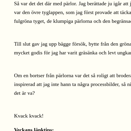
Så var det det där med pärlor. Jag berättade ju igår att 
var den övre tyglappen, som jag först provade att täck
fulgröna tyget, de klumpiga pärlorna och den begränsade
Till slut gav jag upp bägge försök, bytte från den gröna
mycket godis för jag har varit gräsänka och levt ungkar
Om en bortser från pärlorna var det så roligt att broder
inspirerad att jag inte hann ta några processbilder, så 
det är va?
Kvack kvack!
Veckans länktips: