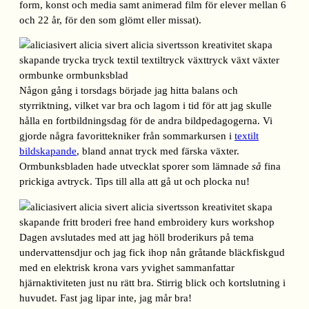
form, konst och media samt animerad film för elever mellan 6
och 22 år, för den som glömt eller missat).
Någon gång i torsdags började jag hitta balans och
styrriktning, vilket var bra och lagom i tid för att jag skulle
hålla en fortbildningsdag för de andra bildpedagogerna. Vi
gjorde några favorittekniker från sommarkursen i
textilt
bildskapande
, bland annat tryck med färska växter.
Ormbunksbladen hade utvecklat sporer som lämnade
så
fina
prickiga avtryck. Tips till alla att gå ut och plocka nu!
Dagen avslutades med att jag höll broderikurs på tema
undervattensdjur och jag fick ihop nån gråtande bläckfiskgud
med en elektrisk krona vars yvighet sammanfattar
hjärnaktiviteten just nu rätt bra. Stirrig blick och kortslutning i
huvudet. Fast jag lipar inte, jag mår bra!