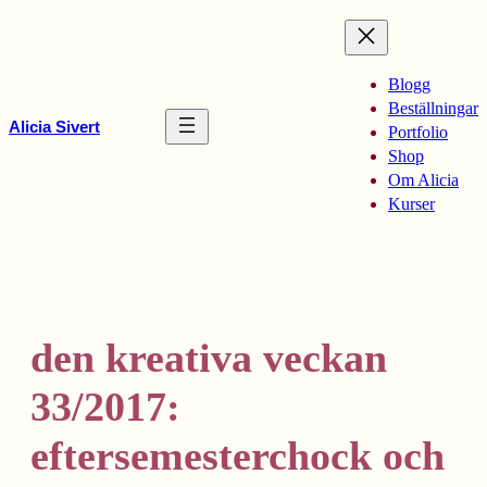
Hoppa
till
innehåll
Blogg
Beställningar
Alicia Sivert
Portfolio
Shop
Om Alicia
Kurser
den kreativa veckan
33/2017:
eftersemesterchock och