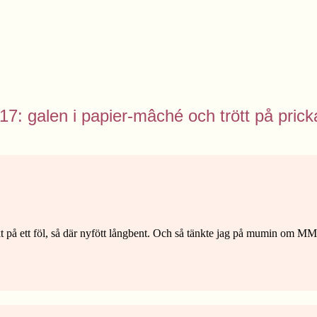
017: galen i papier-mâché och trött på prick
t på ett föl, så där nyfött långbent. Och så tänkte jag på mumin om MM-b