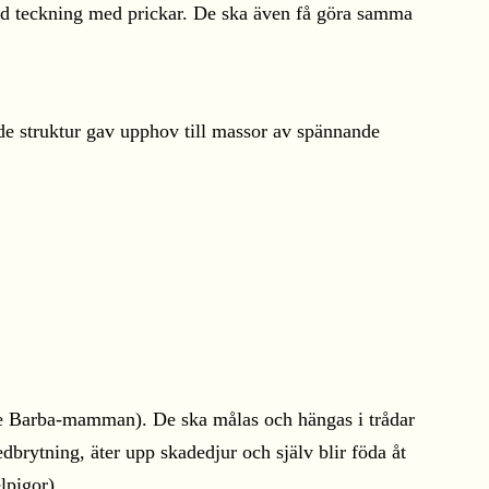
gad teckning med prickar. De ska även få göra samma
kade struktur gav upphov till massor av spännande
nde Barba-mamman). De ska målas och hängas i trådar
nedbrytning, äter upp skadedjur och själv blir föda åt
lpigor).