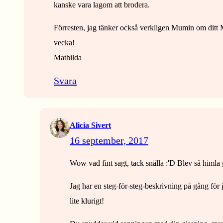
kanske vara lagom att brodera.
Förresten, jag tänker också verkligen Mumin om ditt
vecka!
Mathilda
Svara
Alicia Sivert
16 september, 2017
Wow vad fint sagt, tack snälla :'D Blev så himl
Jag har en steg-för-steg-beskrivning på gång för j
lite klurigt!