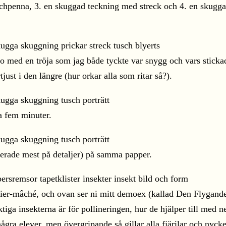
tuschpenna, 3. en skuggad teckning med streck och 4. en skug
foto med en tröja som jag både tyckte var snygg och vars stic
tjust i den längre (hur orkar alla som ritar så?).
ca fem minuter.
serade mest på detaljer) på samma papper.
 papier-mâché, och ovan ser ni mitt demoex (kallad Den Flyga
ktiga insekterna är för pollineringen, hur de hjälper till med 
 några elever, men övergripande så gillar alla fjärilar och nycke