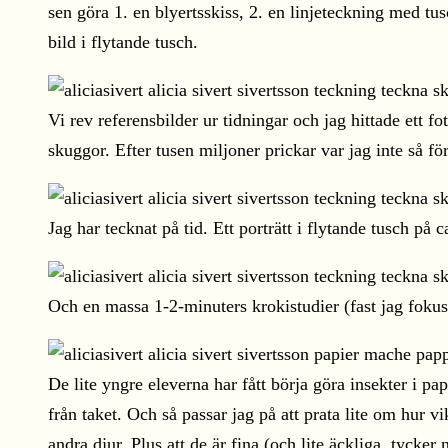
sen göra 1. en blyertsskiss, 2. en linjeteckning med 
bild i flytande tusch.
Vi rev referensbilder ur tidningar och jag hittade ett 
skuggor. Efter tusen miljoner prickar var jag inte så för
Jag har tecknat på tid. Ett porträtt i flytande tusch på 
Och en massa 1-2-minuters krokistudier (fast jag foku
De lite yngre eleverna har fått börja göra insekter i
från taket. Och så passar jag på att prata lite om hur vi
andra djur. Plus att de är fina (och lite äckliga, tycker