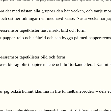
ra det med nästan alla grupper den här veckan, och varje morg
och öst ner tidningar i en medhavd kasse. Nästa vecka har jag
t papper, tejp och ståltråd och sen bygga på med pappersremsor
kers-bidrag blir i papier-mâché och lufttorkande lera! Kan ni
ar jag också hunnit klämma in lite tunnelbanebroderi – dels ett