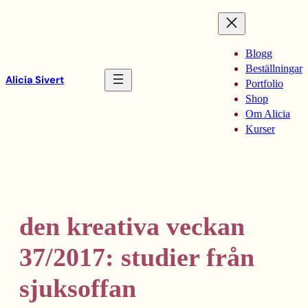
Hoppa
till
innehåll
Blogg
Beställningar
Alicia Sivert
Portfolio
Shop
Om Alicia
Kurser
den kreativa veckan
37/2017: studier från
sjuksoffan