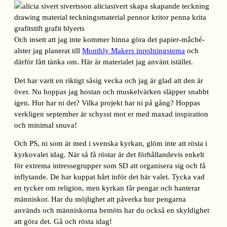
Och insett att jag inte kommer hinna göra det papier-mâché-
alster jag planerat till
Monthly Makers inredningstema
och
därför fått tänka om. Här är materialet jag använt istället.
Det har varit en riktigt såsig vecka och jag är glad att den är
över. Nu hoppas jag hostan och muskelvärken släpper snabbt
igen. Hur har ni det? Vilka projekt har ni på gång? Hoppas
verkligen september är schysst mot er med maxad inspiration
och minimal snuva!
Och PS, ni som är med i svenska kyrkan, glöm inte att rösta i
kyrkovalet idag. När så få röstar är det förhållandevis enkelt
för extrema intressegrupper som SD att organisera sig och få
inflytande. De har kuppat hårt inför det här valet. Tycka vad
en tycker om religion, men kyrkan får pengar och hanterar
människor. Har du möjlighet att påverka hur pengarna
används och människorna bemöts har du också en skyldighet
att göra det. Gå och rösta idag!