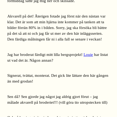
förmiddag satte jag mig ner och skissade.
Akvarell på det! Återigen fotade jag först när den nästan var
klar. Det är som att min hjärna inte kommer på tanken att ta
bilder förrän 80% in i bilden. Sorry, jag ska försöka bli bättre
på det så att ni och jag får ut mer av den här inläggsserien.
Den färdiga målningen får ni i alla fall se senare i veckan!
Jag har broderat färdigt mitt lilla bergsprojekt!
Louie
har listat
ut vad det är. Någon annan?
Signerat, tvättat, monterat. Det gick lite lättare den här gången
än med grodan!
Sen då? Sen gjorde jag något jag aldrig gjort förut – jag
målade akvarell på broderiet!!! (vill göra tio utropstecken till)