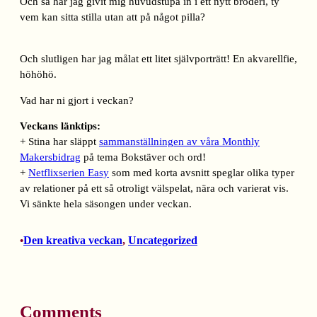
Och så har jag givit mig huvudstupa in i ett nytt broderi, ty
vem kan sitta stilla utan att på något pilla?
Och slutligen har jag målat ett litet självporträtt! En akvarellfie,
höhöhö.
Vad har ni gjort i veckan?
Veckans länktips:
+ Stina har släppt
sammanställningen av våra Monthly
Makersbidrag
på tema Bokstäver och ord!
+
Netflixserien Easy
som med korta avsnitt speglar olika typer
av relationer på ett så otroligt välspelat, nära och varierat vis.
Vi sänkte hela säsongen under veckan.
Den kreativa veckan
, 
Uncategorized
•
Comments