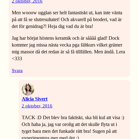
2 oktober, 2016
Men wooow ugglan ser helt fantastiskt ut, kan inte vänta
på att få se slutresultatet! Och akvarell på broderi, vad är
det för genidrag?! Heja dig vad du är bra!
Jag har börjat höstens keramik och är såååå glad! Dock
kommer jag missa nästa vecka pga fältkurs vilket grämer
mig massor då det redan är så få tillfällen. Men ändå. Lera
<333
Svara
Alicia Sivert
2 oktober, 2016
TACK :D Det blev bra faktiskt, ska bli kul att visa :)
Och haha ja, jag var orolig att det skulle flyta ut i
tyget bara men det funkade rätt bra! Sugen på att
experimentera mer med det :)