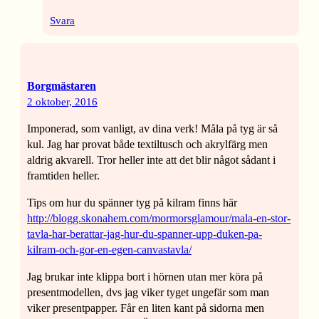
Svara
Borgmästaren
2 oktober, 2016
Imponerad, som vanligt, av dina verk! Måla på tyg är så
kul. Jag har provat både textiltusch och akrylfärg men
aldrig akvarell. Tror heller inte att det blir något sådant i
framtiden heller.
Tips om hur du spänner tyg på kilram finns här
http://blogg.skonahem.com/mormorsglamour/mala-en-stor-
tavla-har-berattar-jag-hur-du-spanner-upp-duken-pa-
kilram-och-gor-en-egen-canvastavla/
Jag brukar inte klippa bort i hörnen utan mer köra på
presentmodellen, dvs jag viker tyget ungefär som man
viker presentpapper. Får en liten kant på sidorna men