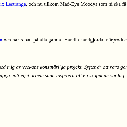
trix Lestrange
, och nu tillkom Mad-Eye Moodys som ni ska få
n
och har rabatt på alla gamla! Handla handgjorda, närproduce
—
ed mig av veckans konstnärliga projekt. Syftet är att vara ge
rtlägga mitt eget arbete samt inspirera till en skapande varda