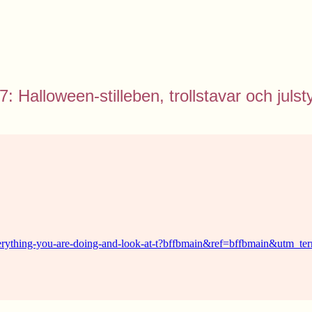
7: Halloween-stilleben, trollstavar och julst
everything-you-are-doing-and-look-at-t?bffbmain&ref=bffbmain&utm