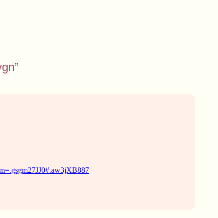
ygn”
_term=.gsgm27JJ0#.aw3jXB887