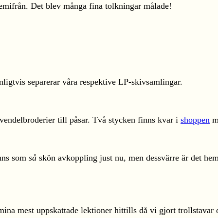
hemifrån. Det blev många fina tolkningar målade!
ligtvis separerar våra respektive LP-skivsamlingar.
vendelbroderier till påsar. Två stycken finns kvar i
shoppen
me
änns som
så
skön avkoppling just nu, men dessvärre är det hemli
na mest uppskattade lektioner hittills då vi gjort trollstava