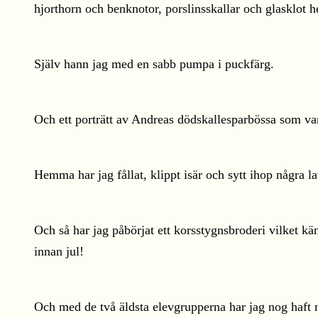
hjorthorn och benknotor, porslinsskallar och glasklot 
Själv hann jag med en sabb pumpa i puckfärg.
Och ett porträtt av Andreas dödskallesparbössa som van
Hemma har jag fållat, klippt isär och sytt ihop några la
Och så har jag påbörjat ett korsstygnsbroderi vilket k
innan jul!
Och med de två äldsta elevgrupperna har jag nog haft mi