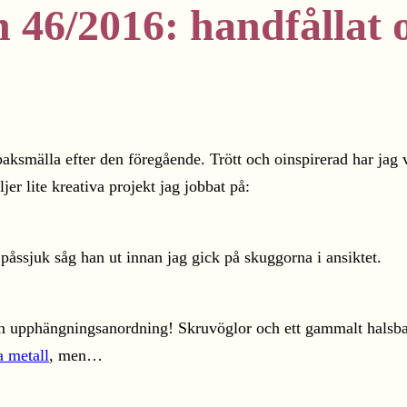
n 46/2016: handfållat 
ksmälla efter den föregående. Trött och oinspirerad har jag var
r lite kreativa projekt jag jobbat på:
 påssjuk såg han ut innan jag gick på skuggorna i ansiktet.
 upphängningsanordning! Skruvöglor och ett gammalt halsband 
 metall
, men…