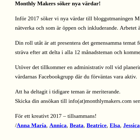
Monthly Makers söker nya värdar!
Inför 2017 söker vi nya värdar till bloggutmaningen Mo
nätverka och som är öppen och inkluderande. Arbetet är
Din roll utåt är att presentera det gemensamma temat 
sträva efter att delta i alla 12 månadsteman och komme
Utöver det tillkommer en administrativ roll vid plan
värdarnas Facebookgrupp där du förväntas vara aktiv.
Att ha deltagit i tidigare teman är meriterande.
Skicka din ansökan till info(at)monthlymakers.com sena
För ett kreativt 2017 – tillsammans!
/
Anna María
,
Annica
,
Beata
,
Beatrice
,
Elsa
,
Jessica