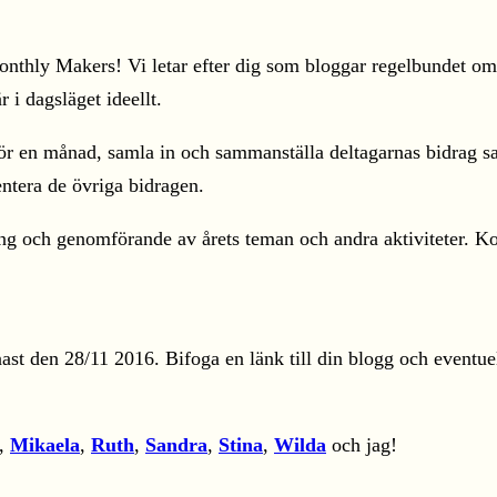
nthly Makers! Vi letar efter dig som bloggar regelbundet om 
 i dagsläget ideellt.
för en månad, samla in och sammanställa deltagarnas bidrag 
ntera de övriga bidragen.
ering och genomförande av årets teman och andra aktiviteter.
st den 28/11 2016. Bifoga en länk till din blogg och eventuell
,
Mikaela
,
Ruth
,
Sandra
,
Stina
,
Wilda
och jag!