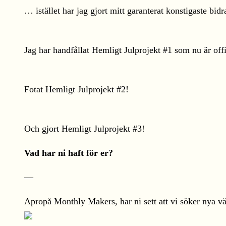
… istället har jag gjort mitt garanterat konstigaste bidr
Jag har handfållat Hemligt Julprojekt #1 som nu är offic
Fotat Hemligt Julprojekt #2!
Och gjort Hemligt Julprojekt #3!
Vad har ni haft för er?
—
Apropå Monthly Makers, har ni sett att vi söker nya v