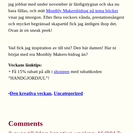
jag jobbat med under november är färdigstygnat och ska nu
bara fållas, och mitt
Monthly Makersbidrag på tema böcker
visar jag imorgon. Efter flera veckors vånda, prestationsångest
och mycket begränsad skapartid fick jag äntligen ihop det.
Ovan är en sneak peek!
Vad fick jag inspiration av till sist? Den här damen! Har ni
börjat med era Monthly Makers-bidrag än?
Veckans länktips:
+ Få 15% rabatt på allt i
shoppen
med rabattkoden
”HANDGJORDJUL”!
Den kreativa veckan
, 
Uncategorized
•
Comments