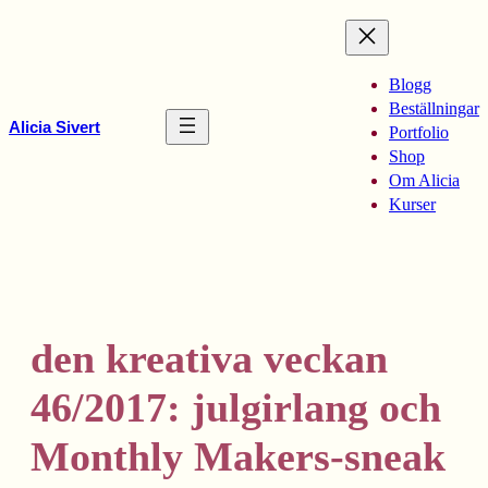
Hoppa
till
innehåll
Blogg
Beställningar
Alicia Sivert
Portfolio
Shop
Om Alicia
Kurser
den kreativa veckan
46/2017: julgirlang och
Monthly Makers-sneak