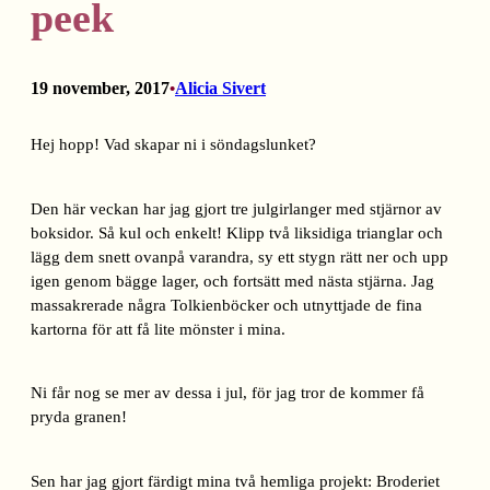
peek
19 november, 2017
Alicia Sivert
•
Hej hopp! Vad skapar ni i söndagslunket?
Den här veckan har jag gjort tre julgirlanger med stjärnor av
boksidor. Så kul och enkelt! Klipp två liksidiga trianglar och
lägg dem snett ovanpå varandra, sy ett stygn rätt ner och upp
igen genom bägge lager, och fortsätt med nästa stjärna. Jag
massakrerade några Tolkienböcker och utnyttjade de fina
kartorna för att få lite mönster i mina.
Ni får nog se mer av dessa i jul, för jag tror de kommer få
pryda granen!
Sen har jag gjort färdigt mina två hemliga projekt: Broderiet