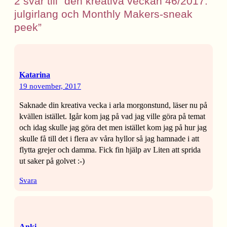
2 svar till ”den kreativa veckan 46/2017:
julgirlang och Monthly Makers-sneak
peek”
Katarina
19 november, 2017
Saknade din kreativa vecka i arla morgonstund, läser nu på
kvällen istället. Igår kom jag på vad jag ville göra på temat
och idag skulle jag göra det men istället kom jag på hur jag
skulle få till det i flera av våra hyllor så jag hamnade i att
flytta grejer och damma. Fick fin hjälp av Liten att sprida
ut saker på golvet :-)
Svara
Anki