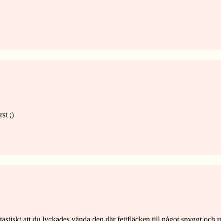
st ;)
stiskt att du lyckades vända den där fettfläcken till något snyggt och r