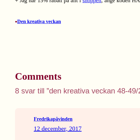
+ Jag har 15% rabatt på allt i
shoppen
, ange koden H
•
Den kreativa veckan
Comments
8 svar till ”den kreativa veckan 48-49
Fredrikapåvinden
12 december, 2017