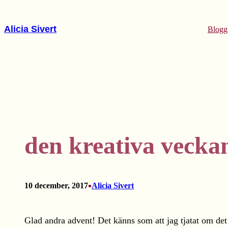
Hoppa
till
Alicia Sivert
Blogg
innehåll
den kreativa veckan
•
10 december, 2017
Alicia Sivert
Glad andra advent! Det känns som att jag tjatat om det