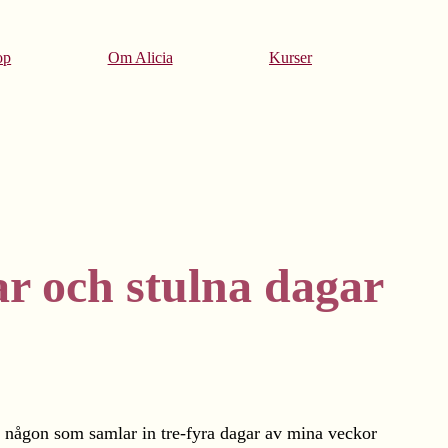
op
Om Alicia
Kurser
ar och stulna dagar
et någon som samlar in tre-fyra dagar av mina veckor