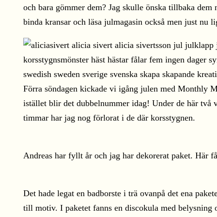
och bara gömmer dem? Jag skulle önska tillbaka dem nu 
binda kransar och läsa julmagasin också men just nu li
Förra söndagen kickade vi igång julen med Monthly Ma
istället blir det dubbelnummer idag! Under de här två 
timmar har jag nog förlorat i de där korsstygnen.
Andreas har fyllt år och jag har dekorerat paket. Här får
Det hade legat en badborste i trä ovanpå det ena pakete
till motiv. I paketet fanns en discokula med belysning 