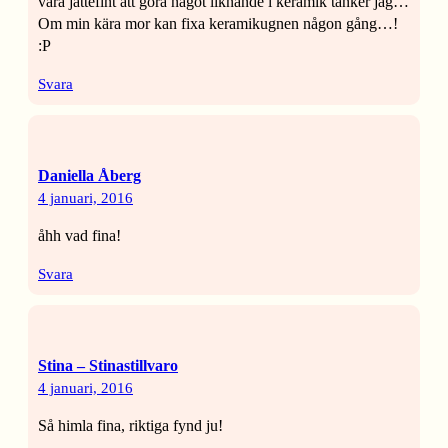
vara jättefint att göra något liknande i keramik tänker jag…
Om min kära mor kan fixa keramikugnen någon gång…!
:P
Svara
Daniella Åberg
4 januari, 2016
åhh vad fina!
Svara
Stina – Stinastillvaro
4 januari, 2016
Så himla fina, riktiga fynd ju!