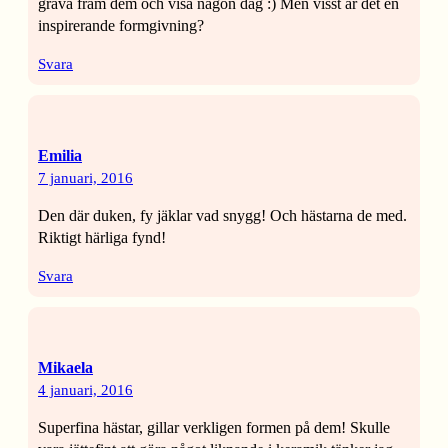
gräva fram dem och visa någon dag :) Men visst är det en
inspirerande formgivning?
Svara
Emilia
7 januari, 2016
Den där duken, fy jäklar vad snygg! Och hästarna de med.
Riktigt härliga fynd!
Svara
Mikaela
4 januari, 2016
Superfina hästar, gillar verkligen formen på dem! Skulle