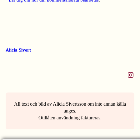
Lär dig om hur din kommentarsdata bearbetas
.
Alicia Sivert
Instagram
All text och bild av Alicia Sivertsson om inte annan källa
anges.
Otillåten användning faktureras.