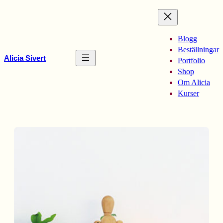
Hoppa
till
innehåll
Blogg
Beställningar
Alicia Sivert
Portfolio
Shop
Om Alicia
Kurser