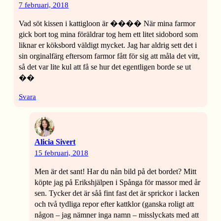
7 februari, 2018
Vad söt kissen i kattigloon är ���� När mina farmor
gick bort tog mina föräldrar tog hem ett litet sidobord som
liknar er köksbord väldigt mycket. Jag har aldrig sett det i
sin orginalfärg eftersom farmor fått för sig att måla det vitt,
så det var lite kul att få se hur det egentligen borde se ut
��
Svara
Alicia Sivert
15 februari, 2018
Men är det sant! Har du nån bild på det bordet? Mitt
köpte jag på Erikshjälpen i Spånga för massor med år
sen. Tycker det är såå fint fast det är sprickor i lacken
och två tydliga repor efter kattklor (ganska roligt att
någon – jag nämner inga namn – misslyckats med att