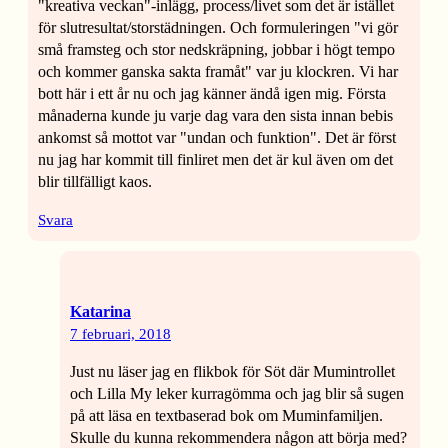
"kreativa veckan"-inlägg, process/livet som det är istället
för slutresultat/storstädningen. Och formuleringen "vi gör
små framsteg och stor nedskräpning, jobbar i högt tempo
och kommer ganska sakta framåt" var ju klockren. Vi har
bott här i ett år nu och jag känner ändå igen mig. Första
månaderna kunde ju varje dag vara den sista innan bebis
ankomst så mottot var "undan och funktion". Det är först
nu jag har kommit till finliret men det är kul även om det
blir tillfälligt kaos.
Svara
Katarina
7 februari, 2018
Just nu läser jag en flikbok för Söt där Mumintrollet
och Lilla My leker kurragömma och jag blir så sugen
på att läsa en textbaserad bok om Muminfamiljen.
Skulle du kunna rekommendera någon att börja med?