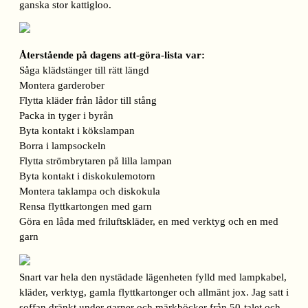
ganska stor kattigloo.
Återstående på dagens att-göra-lista var:
Såga klädstänger till rätt längd
Montera garderober
Flytta kläder från lådor till stång
Packa in tyger i byrån
Byta kontakt i kökslampan
Borra i lampsockeln
Flytta strömbrytaren på lilla lampan
Byta kontakt i diskokulemotorn
Montera taklampa och diskokula
Rensa flyttkartongen med garn
Göra en låda med friluftskläder, en med verktyg och en med
garn
Snart var hela den nystädade lägenheten fylld med lampkabel,
kläder, verktyg, gamla flyttkartonger och allmänt jox. Jag satt i
soffan dränkt under garner och märkböcker från 50-talet och