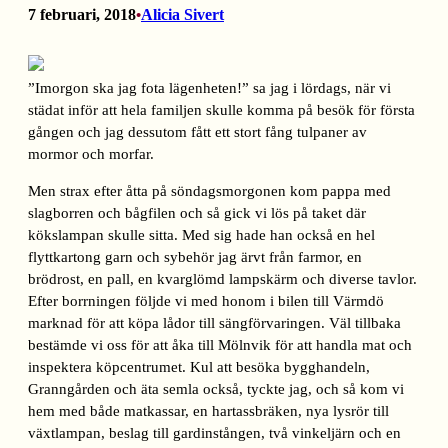
7 februari, 2018
Alicia Sivert
•
”Imorgon ska jag fota lägenheten!” sa jag i lördags, när vi
städat inför att hela familjen skulle komma på besök för första
gången och jag dessutom fått ett stort fång tulpaner av
mormor och morfar.
Men strax efter åtta på söndagsmorgonen kom pappa med
slagborren och bågfilen och så gick vi lös på taket där
kökslampan skulle sitta. Med sig hade han också en hel
flyttkartong garn och sybehör jag ärvt från farmor, en
brödrost, en pall, en kvarglömd lampskärm och diverse tavlor.
Efter borrningen följde vi med honom i bilen till Värmdö
marknad för att köpa lådor till sängförvaringen. Väl tillbaka
bestämde vi oss för att åka till Mölnvik för att handla mat och
inspektera köpcentrumet. Kul att besöka bygghandeln,
Granngården och äta semla också, tyckte jag, och så kom vi
hem med både matkassar, en hartassbräken, nya lysrör till
växtlampan, beslag till gardinstången, två vinkeljärn och en