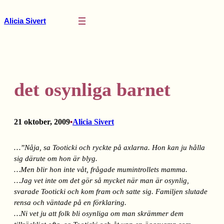
Hoppa
till
Alicia Sivert
innehåll
det osynliga barnet
21 oktober, 2009
Alicia Sivert
•
…”Nåja, sa Tooticki och ryckte på axlarna. Hon kan ju hålla
sig därute om hon är blyg.
…Men blir hon inte våt, frågade mumintrollets mamma.
…Jag vet inte om det gör så mycket när man är osynlig,
svarade Tooticki och kom fram och satte sig. Familjen slutade
rensa och väntade på en förklaring.
…Ni vet ju att folk bli osynliga om man skrämmer dem