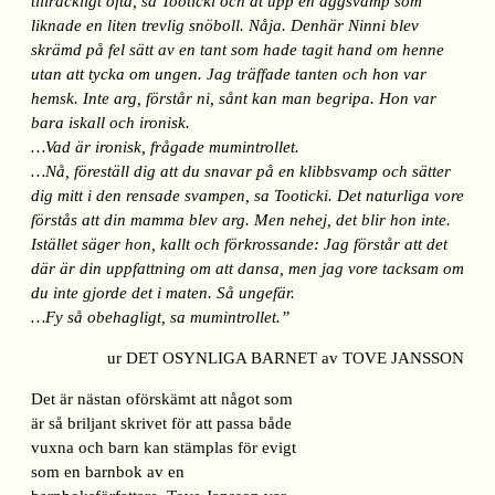
tillräckligt ofta, sa Tooticki och åt upp en äggsvamp som
liknade en liten trevlig snöboll. Nåja. Denhär Ninni blev
skrämd på fel sätt av en tant som hade tagit hand om henne
utan att tycka om ungen. Jag träffade tanten och hon var
hemsk. Inte arg, förstår ni, sånt kan man begripa. Hon var
bara iskall och ironisk.
…Vad är ironisk, frågade mumintrollet.
…Nå, föreställ dig att du snavar på en klibbsvamp och sätter
dig mitt i den rensade svampen, sa Tooticki. Det naturliga vore
förstås att din mamma blev arg. Men nehej, det blir hon inte.
Istället säger hon, kallt och förkrossande: Jag förstår att det
där är din uppfattning om att dansa, men jag vore tacksam om
du inte gjorde det i maten. Så ungefär.
…Fy så obehagligt, sa mumintrollet.”
ur DET OSYNLIGA BARNET av TOVE JANSSON
Det är nästan oförskämt att något som
är så briljant skrivet för att passa både
vuxna och barn kan stämplas för evigt
som en barnbok av en