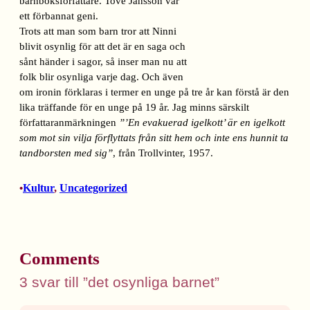
barnboksförfattare. Tove Jansson var
ett förbannat geni.
Trots att man som barn tror att Ninni
blivit osynlig för att det är en saga och
sånt händer i sagor, så inser man nu att
folk blir osynliga varje dag. Och även
om ironin förklaras i termer en unge på tre år kan förstå är den
lika träffande för en unge på 19 år. Jag minns särskilt
författaranmärkningen
”’En evakuerad igelkott’ är en igelkott
som mot sin vilja förflyttats från sitt hem och inte ens hunnit ta
tandborsten med sig”
, från Trollvinter, 1957.
Kultur
, 
Uncategorized
•
Comments
3 svar till ”det osynliga barnet”