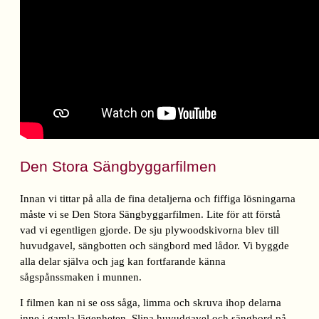
Den Stora Sängbyggarfilmen
Innan vi tittar på alla de fina detaljerna och fiffiga lösningarna
måste vi se Den Stora Sängbyggarfilmen. Lite för att förstå
vad vi egentligen gjorde. De sju plywoodskivorna blev till
huvudgavel, sängbotten och sängbord med lådor. Vi byggde
alla delar själva och jag kan fortfarande känna
sågspånssmaken i munnen.
I filmen kan ni se oss såga, limma och skruva ihop delarna
inne i gamla lägenheten. Slipa huvudgavel och sängbord på