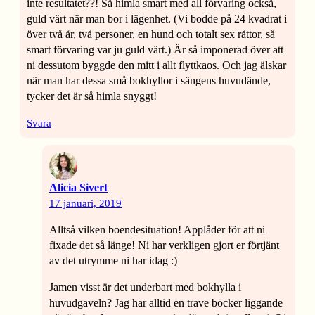
inte resultatet??! Så himla smart med all förvaring också,
guld värt när man bor i lägenhet. (Vi bodde på 24 kvadrat i
över två år, två personer, en hund och totalt sex råttor, så
smart förvaring var ju guld värt.) Är så imponerad över att
ni dessutom byggde den mitt i allt flyttkaos. Och jag älskar
när man har dessa små bokhyllor i sängens huvudände,
tycker det är så himla snyggt!
Svara
Alicia Sivert
17 januari, 2019
Alltså vilken boendesituation! Applåder för att ni
fixade det så länge! Ni har verkligen gjort er förtjänt
av det utrymme ni har idag :)
Jamen visst är det underbart med bokhylla i
huvudgaveln? Jag har alltid en trave böcker liggande