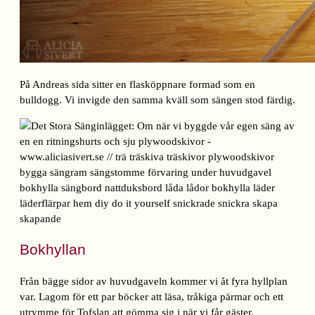
På Andreas sida sitter en flasköppnare formad som en
bulldogg. Vi invigde den samma kväll som sängen stod färdig.
Bokhyllan
Från bägge sidor av huvudgaveln kommer vi åt fyra hyllplan
var. Lagom för ett par böcker att läsa, tråkiga pärmar och ett
utrymme för Tofslan att gömma sig i när vi får gäster.