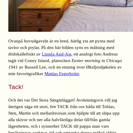
Ovanpå huvudgaveln är en bred, härlig yta att pynta med
tavlor och prylar. På den här bilden syns en målning med
dödskallefrukt av
Linnéa And-Ast
, ett analogt foto Andreas
tagit vid Coney Island, planschen
Easter morning in Chicago
1941
av Russell Lee, och en etsning över Øksfjordjøkelen av
min favoritgrafiker
Mattias Fagerholm
.
Tack!
Och det var Det Stora Sänginlägget! Avslutningsvis vill jag
återigen säga ett stort, fett TACK från oss båda till Tobias,
Sten, Martin och mellanbrorsan som hjälpte till att släpa upp
alla skivor och ner alla halvfärdiga delar till/från gamla
lägenheten, och i synnerhet TACK till pappa utan vars
beräkningar, verktyg, tid och omtanke denna möbel aldrig