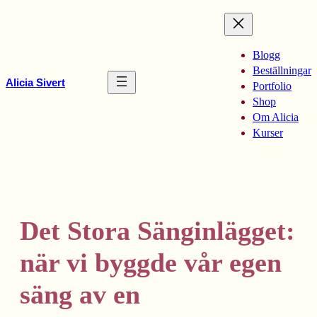
Hoppa
till
innehåll
Blogg
Beställningar
Alicia Sivert
Portfolio
Shop
Om Alicia
Kurser
Det Stora Sänginlägget:
när vi byggde vår egen
säng av en