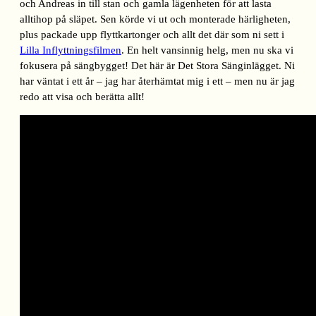
och Andreas in till stan och gamla lägenheten för att lasta
alltihop på släpet. Sen körde vi ut och monterade härligheten,
plus packade upp flyttkartonger och allt det där som ni sett i
Lilla Inflyttningsfilmen
. En helt vansinnig helg, men nu ska vi
fokusera på sängbygget! Det här är Det Stora Sänginlägget. Ni
har väntat i ett år – jag har återhämtat mig i ett – men nu är jag
redo att visa och berätta allt!