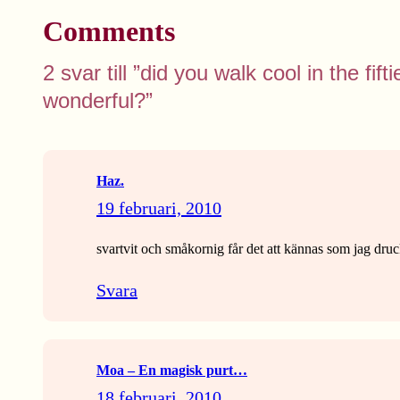
Comments
2 svar till ”did you walk cool in the fif
wonderful?”
Haz.
19 februari, 2010
svartvit och småkornig får det att kännas som jag druck
Svara
Moa – En magisk purt…
18 februari, 2010