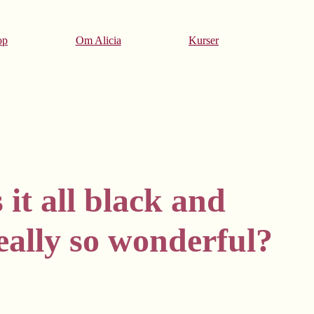
op
Om Alicia
Kurser
 it all black and
really so wonderful?