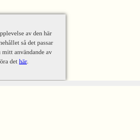
upplevelse av den här
nehållet så det passar
u mitt användande av
göra det
här
.