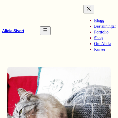
Hoppa
till
innehåll
Blogg
Beställningar
Alicia Sivert
Portfolio
Shop
Om Alicia
Kurser