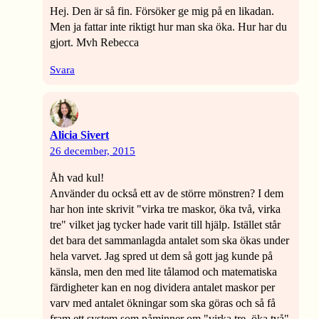
Hej. Den är så fin. Försöker ge mig på en likadan.
Men ja fattar inte riktigt hur man ska öka. Hur har du
gjort. Mvh Rebecca
Svara
Alicia Sivert
26 december, 2015
Åh vad kul!
Använder du också ett av de större mönstren? I dem
har hon inte skrivit "virka tre maskor, öka två, virka
tre" vilket jag tycker hade varit till hjälp. Istället står
det bara det sammanlagda antalet som ska ökas under
hela varvet. Jag spred ut dem så gott jag kunde på
känsla, men den med lite tålamod och matematiska
färdigheter kan en nog dividera antalet maskor per
varv med antalet ökningar som ska göras och så få
fram ett system som påminner om "virka tre, öka två".