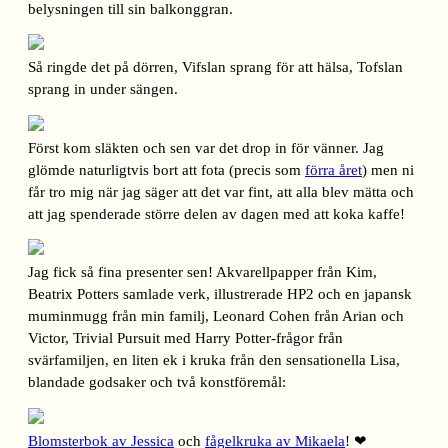
belysningen till sin balkonggran.
Så ringde det på dörren, Vifslan sprang för att hälsa, Tofslan
sprang in under sängen.
Först kom släkten och sen var det drop in för vänner. Jag
glömde naturligtvis bort att fota (precis som
förra året
) men ni
får tro mig när jag säger att det var fint, att alla blev mätta och
att jag spenderade större delen av dagen med att koka kaffe!
Jag fick så fina presenter sen! Akvarellpapper från Kim,
Beatrix Potters samlade verk, illustrerade HP2 och en japansk
muminmugg från min familj, Leonard Cohen från Arian och
Victor, Trivial Pursuit med Harry Potter-frågor från
svärfamiljen, en liten ek i kruka från den sensationella Lisa,
blandade godsaker och två konstföremål:
Blomsterbok av Jessica
och
fågelkruka av Mikaela
! ❤