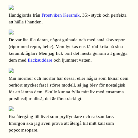
Handgjorda från
Frostviken Keramik
, 35:- styck och perfekta
att hålla i handen.
De var lite illa däran, något gulnade och med små skavrepor
(ripor med repor, hehe). Vem lyckas ens få röd krita på sina
keramikfåglar? Men jag fick bort det mesta genom att gnugga
dem med
fläcksuddare
och ljummet vatten.
Min mormor och morfar har dessa, eller några som liknar dem
oerhört mycket fast i större modell, så jag blev för nostalgisk
för att lämna dem. Skulle kunna fylla mitt liv med ensamma
porslinsdjur alltså, det är förskräckligt.
Bra återgång till livet som prylfyndare och saksamlare.
Imorgon ska jag även prova att återgå till mitt kall som
popcornsopare.