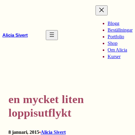
Hoppa
till
innehåll
Blogg
Beställningar
Alicia Sivert
Portfolio
Shop
Om Alicia
Kurser
en mycket liten
loppisutflykt
8 januari, 2015
Alicia Sivert
•