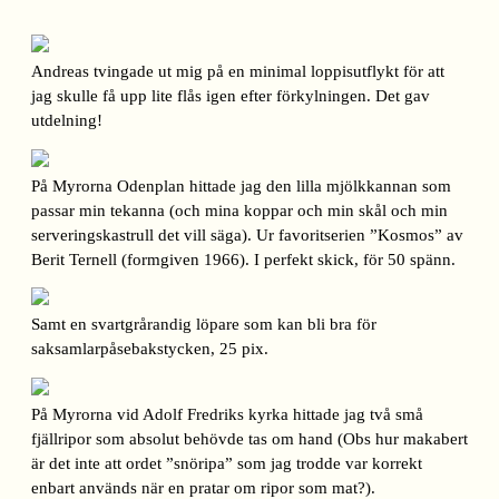
Andreas tvingade ut mig på en minimal loppisutflykt för att
jag skulle få upp lite flås igen efter förkylningen. Det gav
utdelning!
På Myrorna Odenplan hittade jag den lilla mjölkkannan som
passar min tekanna (och mina koppar och min skål och min
serveringskastrull det vill säga). Ur favoritserien ”Kosmos” av
Berit Ternell (formgiven 1966). I perfekt skick, för 50 spänn.
Samt en svartgrårandig löpare som kan bli bra för
saksamlarpåsebakstycken, 25 pix.
På Myrorna vid Adolf Fredriks kyrka hittade jag två små
fjällripor som absolut behövde tas om hand (Obs hur makabert
är det inte att ordet ”snöripa” som jag trodde var korrekt
enbart används när en pratar om ripor som mat?).