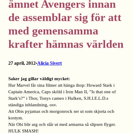
ämnet Avengers innan
de assemblar sig för att
med gemensamma
krafter hämnas världen
27 april, 2012
Alicia Sivert
•
Saker jag gillar väldigt mycket:
Hur Marvel får sina filmer att hänga ihop: Howard Stark i
Captain America, Caps sköld i Iron Man II, ”Is that one of
Stark’s?” i Thor, Tonys cameo i Hulken, S.H.I.E.L.D.s
ständiga inblandning, osv.
Att Obis pyjamas och morgonrock ser ut som skjorta och
kostym.
När Obi blir arg och slår ut med armarna så slipsen flyger.
HULK SMASH!