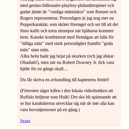
med genius-billionaire-playboy-philanthropister och
gudar jämte de "vanliga människor" som Banner och
Rogers representerar. Personligen är jag nog mer en
Pepperkaraktär, som sköter företaget och ser till att det
finns kaffe och torra strumpor när hjältarna kommer
hem. Kanske kombinerat med förmågan att falla för
"dåliga män" med stark personlighet framför "goda
män" utan snits.
Allra helst hade jag hejat på skurken (och jag älskar
Obadiah!), men när nu Robert Downey Jr. fick vara
hjälte för en gångs skull…
Du får skriva en avhandling till kaptenens fördel!
(Förresten säger killen i den lokala videobutiken att
Ruffalo briljerar som Hulk! Det ska bli spännande att
se hur karaktärerna utvecklar sig när de inte alla kan
vara huvudpersoner på en gång.)
Svara