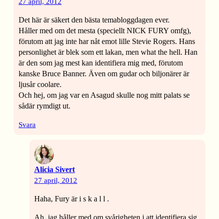
27 april, 2012
Det här är säkert den bästa temabloggdagen ever.
Håller med om det mesta (speciellt NICK FURY omfg),
förutom att jag inte har nåt emot lille Stevie Rogers. Hans
personlighet är blek som ett lakan, men what the hell. Han
är den som jag mest kan identifiera mig med, förutom
kanske Bruce Banner. Även om gudar och biljonärer är
ljusår coolare.
Och hej, om jag var en Asagud skulle nog mitt palats se
sådär rymdigt ut.
Svara
Alicia Sivert
27 april, 2012
Haha, Fury är i s k a l l .
Ah, jag håller med om svårigheten i att identifiera sig