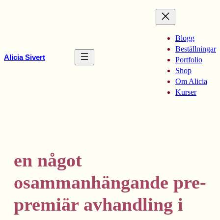
Hoppa
till
innehåll
Blogg
Beställningar
Alicia Sivert
Portfolio
Shop
Om Alicia
Kurser
en något
osammanhängande pre-
premiär avhandling i