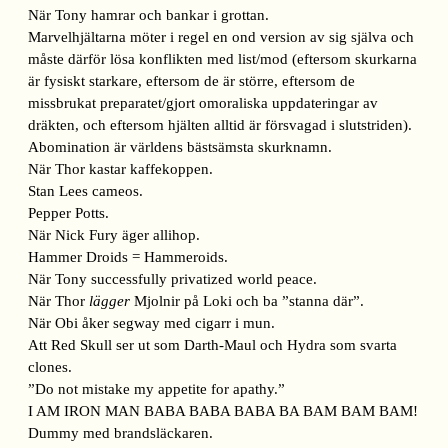
När Tony hamrar och bankar i grottan.
Marvelhjältarna möter i regel en ond version av sig själva och
måste därför lösa konflikten med list/mod (eftersom skurkarna
är fysiskt starkare, eftersom de är större, eftersom de
missbrukat preparatet/gjort omoraliska uppdateringar av
dräkten, och eftersom hjälten alltid är försvagad i slutstriden).
Abomination är världens bästsämsta skurknamn.
När Thor kastar kaffekoppen.
Stan Lees cameos.
Pepper Potts.
När Nick Fury äger allihop.
Hammer Droids = Hammeroids.
När Tony successfully privatized world peace.
När Thor
lägger
Mjolnir på Loki och ba ”stanna där”.
När Obi åker segway med cigarr i mun.
Att Red Skull ser ut som Darth-Maul och Hydra som svarta
clones.
”Do not mistake my appetite for apathy.”
I AM IRON MAN BABA BABA BABA BA BAM BAM BAM!
Dummy med brandsläckaren.