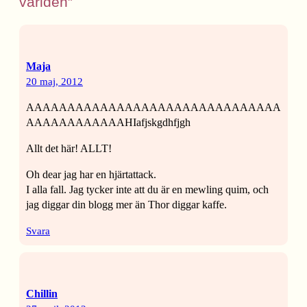
världen”
Maja
20 maj, 2012
AAAAAAAAAAAAAAAAAAAAAAAAAAAAAAA
AAAAAAAAAAAAHIafjskgdhfjgh
Allt det här! ALLT!
Oh dear jag har en hjärtattack.
I alla fall. Jag tycker inte att du är en mewling quim, och
jag diggar din blogg mer än Thor diggar kaffe.
Svara
Chillin