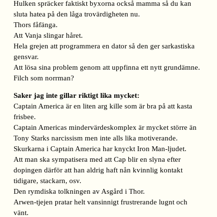
Hulken spräcker faktiskt byxorna också mamma så du kan
sluta hatea på den låga trovärdigheten nu.
Thors fåfänga.
Att Vanja slingar håret.
Hela grejen att programmera en dator så den ger sarkastiska
gensvar.
Att lösa sina problem genom att uppfinna ett nytt grundämne.
Filch som norrman?
Saker jag inte gillar riktigt lika mycket:
Captain America är en liten arg kille som är bra på att kasta
frisbee.
Captain Americas mindervärdeskomplex är mycket större än
Tony Starks narcissism men inte alls lika motiverande.
Skurkarna i Captain America har knyckt Iron Man-ljudet.
Att man ska sympatisera med att Cap blir en slyna efter
dopingen därför att han aldrig haft nån kvinnlig kontakt
tidigare, stackarn, osv.
Den rymdiska tolkningen av Asgård i Thor.
Arwen-tjejen pratar helt vansinnigt frustrerande lugnt och
vänt.