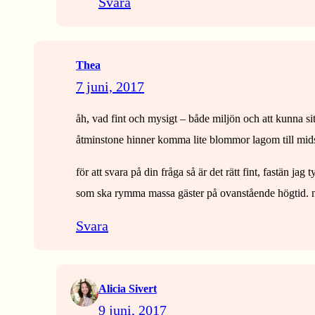
Svara
Thea
7 juni, 2017
åh, vad fint och mysigt – både miljön och att kunna sit
åtminstone hinner komma lite blommor lagom till mi
för att svara på din fråga så är det rätt fint, fastän ja
som ska rymma massa gäster på ovanstående högtid. m
Svara
Alicia Sivert
9 juni, 2017