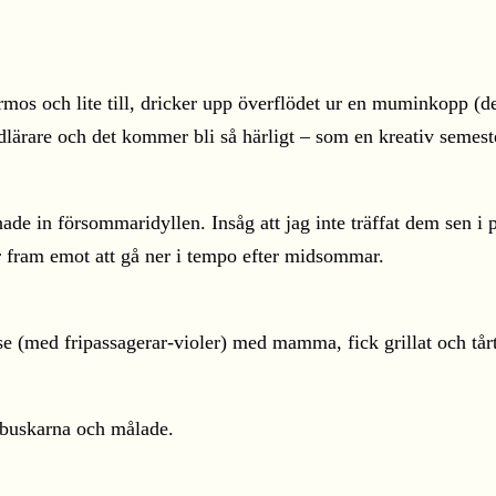
 termos och lite till, dricker upp överflödet ur en muminkopp
ldlärare och det kommer bli så härligt – som en kreativ semeste
de in försommaridyllen. Insåg att jag inte träffat dem sen i på
Ser fram emot att gå ner i tempo efter midsommar.
se (med fripassagerar-violer) med mamma, fick grillat och tårta
rsbuskarna och målade.