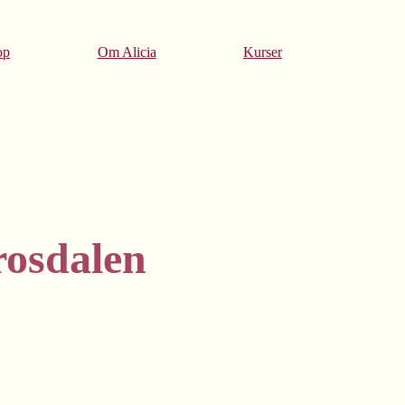
op
Om Alicia
Kurser
rosdalen