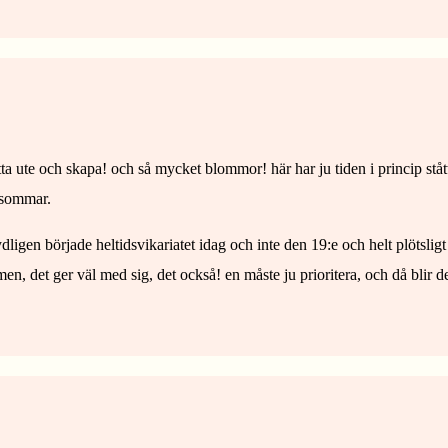
ta ute och skapa! och så mycket blommor! här har ju tiden i princip stått
dsommar.
g tydligen började heltidsvikariatet idag och inte den 19:e och helt plötslig
en, det ger väl med sig, det också! en måste ju prioritera, och då 