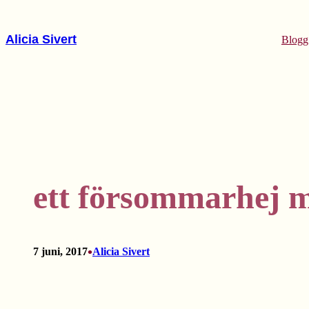
Hoppa
till
Alicia Sivert
Blogg
innehåll
ett försommarhej m
•
7 juni, 2017
Alicia Sivert