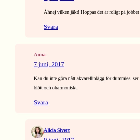
Åhnej vilken jäkt! Hoppas det är roligt på jobbet s
Svara
Anna
7 juni, 2017
Kan du inte göra nått akvarellinlägg för dummies. ser så
blött och oharmoniskt.
Svara
Alicia Sivert
9 juni, 2017