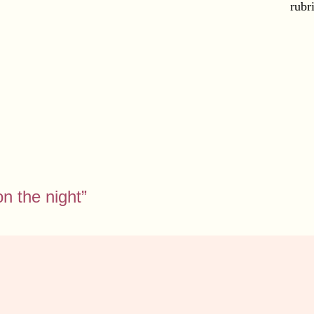
rub
 on the night”