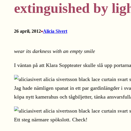
extinguished by ligh
•
26 april, 2012
Alicia Sivert
wear its darkness with an empty smile
I väntan på att Klara Soppteater skulle slå upp portar
Jag hade nämligen spanat in ett par gardinlängder i sva
köpa nytt kamerahus och tågbiljetter, tänka ansvarsfull
Ett steg närmare spökslott. Check!