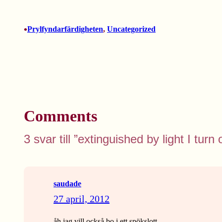
•
Prylfyndarfärdigheten
, 
Uncategorized
Comments
3 svar till ”extinguished by light I turn
saudade
27 april, 2012
åh jag vill också bo i ett spökslott.