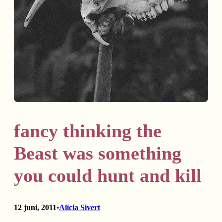
fancy thinking the
Beast was something
you could hunt and kill
12 juni, 2011
Alicia Sivert
•