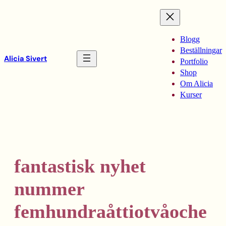
Hoppa
till
innehåll
Blogg
Beställningar
Alicia Sivert
Portfolio
Shop
Om Alicia
Kurser
fantastisk nyhet
nummer
femhundraåttiotvåoche