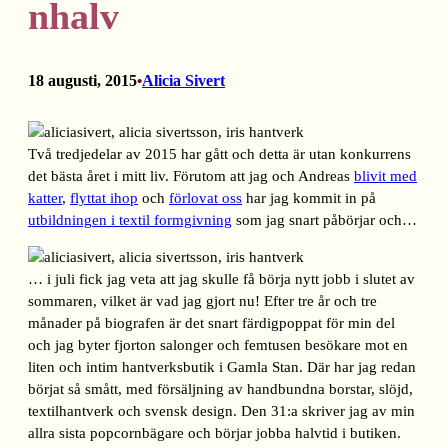
nhalv
18 augusti, 2015
Alicia Sivert
•
Två tredjedelar av 2015 har gått och detta är utan konkurrens
det bästa året i mitt liv. Förutom att jag och Andreas
blivit med
katter
,
flyttat ihop
och
förlovat oss
har jag kommit in på
utbildningen i textil formgivning
som jag snart påbörjar och…
… i juli fick jag veta att jag skulle få börja nytt jobb i slutet av
sommaren, vilket är vad jag gjort nu! Efter tre år och tre
månader på biografen är det snart färdigpoppat för min del
och jag byter fjorton salonger och femtusen besökare mot en
liten och intim hantverksbutik i Gamla Stan. Där har jag redan
börjat så smått, med försäljning av handbundna borstar, slöjd,
textilhantverk och svensk design. Den 31:a skriver jag av min
allra sista popcornbägare och börjar jobba halvtid i butiken.