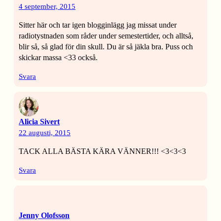
4 september, 2015
Sitter här och tar igen blogginlägg jag missat under
radiotystnaden som råder under semestertider, och alltså,
blir så, så glad för din skull. Du är så jäkla bra. Puss och
skickar massa <33 också.
Svara
Alicia Sivert
22 augusti, 2015
TACK ALLA BÄSTA KÄRA VÄNNER!!! <3<3<3
Svara
Jenny Olofsson