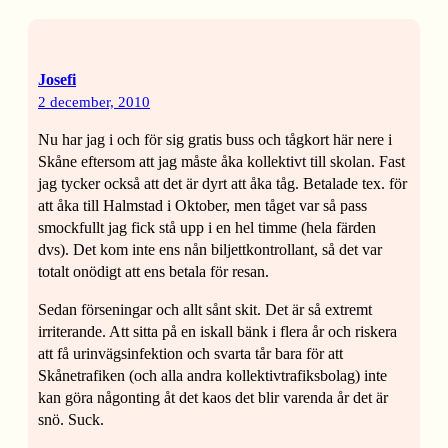
Josefi
2 december, 2010
Nu har jag i och för sig gratis buss och tågkort här nere i
Skåne eftersom att jag måste åka kollektivt till skolan. Fast
jag tycker också att det är dyrt att åka tåg. Betalade tex. för
att åka till Halmstad i Oktober, men tåget var så pass
smockfullt jag fick stå upp i en hel timme (hela färden
dvs). Det kom inte ens nån biljettkontrollant, så det var
totalt onödigt att ens betala för resan.
Sedan förseningar och allt sånt skit. Det är så extremt
irriterande. Att sitta på en iskall bänk i flera år och riskera
att få urinvägsinfektion och svarta tår bara för att
Skånetrafiken (och alla andra kollektivtrafiksbolag) inte
kan göra någonting åt det kaos det blir varenda år det är
snö. Suck.