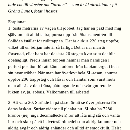
halv cm till vänster om ”tornen” – som är åkattraktioner på
Gröna Lund), fotat i höstas.
Förpinnat
1. Sista metrarna av vägen till jobbet. Jag har en pakt med mig
själv om att alltid ta trapporna upp från Skansenentrén till
Solliden istället för rulltrappan. Det är cirkus 226 steg uppför,
vilket till en början inte är så farligt. Det är när man är
försenad, eller bara har de sista 20 stegen kvar som det blir
obehagligt. Precis innan toppen hamnar man nämligen i
perfekt position för att känna odören från babianberget i hela
sin nyansrikhet. När man har överlevt hela SL-resan, spurtat
uppför 206 trappsteg och flåsar och flämtar som värst möts
man alltså av den fräna, påträngande och svårignorerade
lukten av, ja, apbajs. Välkommen till arbetet!
2. Att vara 20. Surfade in på sl.se för att se över priserna för
deras årskort. Surfar vidare till planka.nu. SL ska ha 7280
kronor (nej, inga decimaltecken) för att låta mig stå och vänta
i ur och skur på ett helvetesfärdmedel som aldrig kommer och
aldrig avgår och aldrig anländer och alltid är smockfullt. Helst