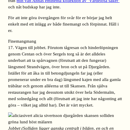
från
min vän Annas eminenta kollektion av ’Värdelösa saker’
och nåt budskap har jag inte.
För att inte göra övergången för svår för er börjar jag helt
enkelt med ett inlägg av både finemangt och förpinnat. Håll i
er.
Finemangmang
17. Vägen till jobbet. Förutom tågresan och hinderlöpningen
genom Centan och över Sergels torg så är det alldeles
underbart att ta spårvagnen (förutsatt att den fungerar)
längsmed Strandvägen, över bron och ut på Djurgården.
Istället för att åka in till betongdjungeln far jag (eller
promenerar under en bra dag) längsmed kajen med alla gamla
träbåtar och genom alléerna ut till Skansen. Från själva
restaurangen har jag dessutom utsikt över hela Södermalm,
med solnedgång och allt (förutsatt att jag inte har någonting att
göra – vilket jag alltid har). Det är värt mycket.
Jobbet (Solliden ligger ganska centralt i bilden, en och en