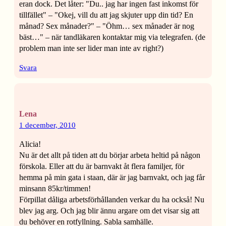
eran dock. Det låter: "Du.. jag har ingen fast inkomst för
tillfället" – "Okej, vill du att jag skjuter upp din tid? En
månad? Sex månader?" – "Öhm… sex månader är nog
bäst…" – när tandläkaren kontaktar mig via telegrafen. (de
problem man inte ser lider man inte av right?)
Svara
Lena
1 december, 2010
Alicia!
Nu är det allt på tiden att du börjar arbeta heltid på någon
förskola. Eller att du är barnvakt åt flera familjer, för
hemma på min gata i staan, där är jag barnvakt, och jag får
minsann 85kr/timmen!
Förpillat dåliga arbetsförhållanden verkar du ha också! Nu
blev jag arg. Och jag blir ännu argare om det visar sig att
du behöver en rotfyllning. Sabla samhälle.