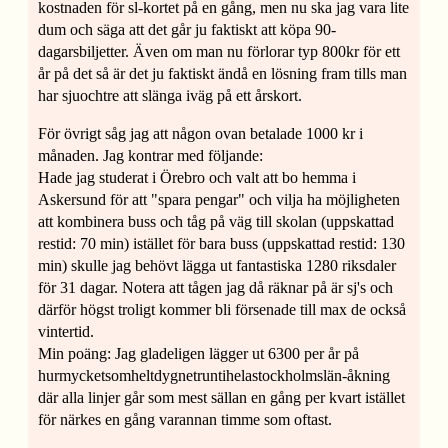
kostnaden för sl-kortet på en gång, men nu ska jag vara lite
dum och säga att det går ju faktiskt att köpa 90-
dagarsbiljetter. Även om man nu förlorar typ 800kr för ett
år på det så är det ju faktiskt ändå en lösning fram tills man
har sjuochtre att slänga iväg på ett årskort.
För övrigt såg jag att någon ovan betalade 1000 kr i
månaden. Jag kontrar med följande:
Hade jag studerat i Örebro och valt att bo hemma i
Askersund för att "spara pengar" och vilja ha möjligheten
att kombinera buss och tåg på väg till skolan (uppskattad
restid: 70 min) istället för bara buss (uppskattad restid: 130
min) skulle jag behövt lägga ut fantastiska 1280 riksdaler
för 31 dagar. Notera att tågen jag då räknar på är sj's och
därför högst troligt kommer bli försenade till max de också
vintertid.
Min poäng: Jag gladeligen lägger ut 6300 per år på
hurmycketsomheltdygnetruntihelastockholmslän-åkning
där alla linjer går som mest sällan en gång per kvart istället
för närkes en gång varannan timme som oftast.