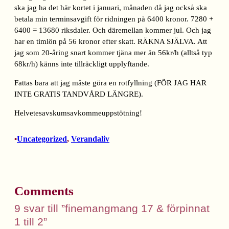
ska jag ha det här kortet i januari, månaden då jag också ska
betala min terminsavgift för ridningen på 6400 kronor. 7280 +
6400 = 13680 riksdaler. Och däremellan kommer jul. Och jag
har en timlön på 56 kronor efter skatt. RÄKNA SJÄLVA. Att
jag som 20-åring snart kommer tjäna mer än 56kr/h (alltså typ
68kr/h) känns inte tillräckligt upplyftande.
Fattas bara att jag måste göra en rotfyllning (FÖR JAG HAR
INTE GRATIS TANDVÅRD LÄNGRE).
Helvetesavskumsavkommeuppstötning!
Uncategorized
, 
Verandaliv
•
Comments
9 svar till ”finemangmang 17 & förpinnat
1 till 2”