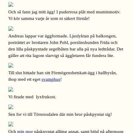
Och så fann jag mitt ägg! I puderrosa plåt med muminmotiv.
Vi kör samma varje år som ni säkert förstår!
Andreas lappar var äggformade. Ljuslyktan på balkongen,
porträttet av brottaren John Pohl, porslinshunden Frida och
den lilla påskpyntade segelbåten bar alla på nya ledtrådar. Det
gäller att rita lagom slarvigt så äggletaren får fundera lite.
Till slut hittade han sitt Förmögenshetskatt-ägg i hallbyrån,
ihop med ett eget
svamphus
!
Vi firade med lyxfrukost.
Sen for vi till Törnrosdalen där min bror påskpyntat sig!
Och
min mor
påskpyntat allting annat, samt bjöd på afternoon