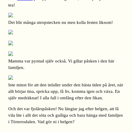
tea!
Det blir många utropstecken nu men kolla festen liksom!
Mamma var pyntad själv också. Vi gillar påsken i den här
familjen.
Inte minst för att den infaller under den bästa tiden på året, när
allt börjar tina, spricka upp, få liv, komma igen och växa. En
själv medräknat! I alla fall i omfång efter den fikan.
Och det var fjolårspåsken! Nu längtar jag efter helgen, att få
vila lite i allt det söta och gulliga och bara hänga med familjen
i Törnrosdalen. Vad gör ni i helgen?