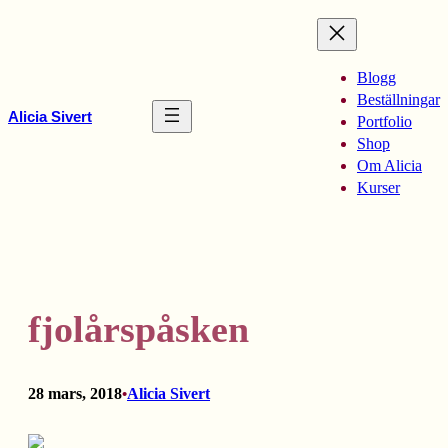
Hoppa
till
innehåll
Blogg
Beställningar
Alicia Sivert
Portfolio
Shop
Om Alicia
Kurser
fjolårspåsken
28 mars, 2018
Alicia Sivert
•