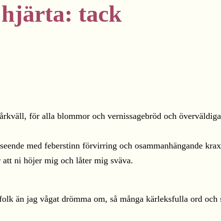
 hjärta: tack
gårkväll, för alla blommor och vernissagebröd och överväldigan
rseende med feberstinn förvirring och osammanhängande kraxan
 att ni höjer mig och låter mig sväva.
olk än jag vågat drömma om, så många kärleksfulla ord och sp