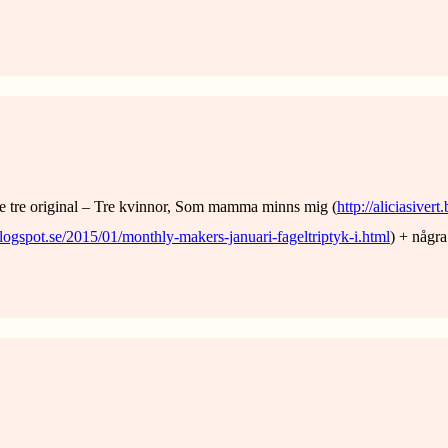
ålde tre original – Tre kvinnor, Som mamma minns mig (
http://aliciasiver
t.blogspot.se/2015/01/monthly-makers-januari-fageltriptyk-i.html
) + några