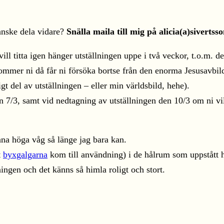
kanske dela vidare?
Snälla maila till mig på alicia(a)sivertsso
l titta igen hänger utställningen uppe i två veckor, t.o.m. 
ommer ni då får ni försöka bortse från den enorma Jesusavbi
t del av utställningen – eller min världsbild, hehe).
 7/3, samt vid nedtagning av utställningen den 10/3 om ni vill
nna höga våg så länge jag bara kan.
t
byxgalgarna
kom till användning) i de hålrum som uppstått h
ngen och det känns så himla roligt och stort.