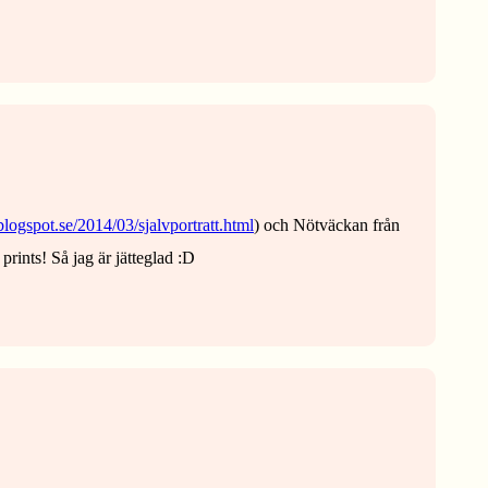
t.blogspot.se/2014/03/sjalvportratt.html
) och Nötväckan från
 prints! Så jag är jätteglad :D