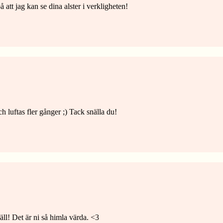
tt jag kan se dina alster i verkligheten!
h luftas fler gånger ;) Tack snälla du!
väll! Det är ni så himla värda. <3