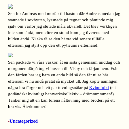
Sen for Andreas med morfar till bastun där Andreas medan jag
stannade i sovhytten, lyssnade på regnet och påminde mig
själv om varför jag slutade måla akvarell. Det blev verkligen
inte som tänkt, men efter en stund kom jag överens med
bilden ändå. Ni ska få se den bättre vid senare tillfälle
eftersom jag styrt opp den ett pytteuns i efterhand.
Sen packade vi våra väskor, åt en sista gemensam middag och
morgonen därpå tog vi bussen till Visby och färjan hem. Från
den färden har jag bara en enda bild så den får ni se här
eftersom vi nu ändå pratat så mycket ull. Jag köpte nämligen
några bra färger och ett par tovningsnålar på
Kvinnfolki
(ett
gotländskt kvinnligt hantverkskollektiv – drömmmmmen!).
Tänker mig att en kan förena nåltovning med broderi på ett
bra vis. Återkommer!
Uncategorized
•