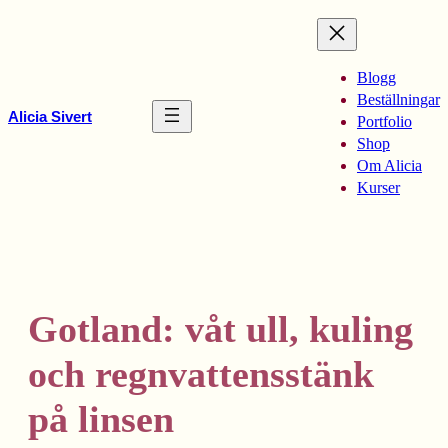
Hoppa
till
innehåll
Blogg
Beställningar
Alicia Sivert
Portfolio
Shop
Om Alicia
Kurser
Gotland: våt ull, kuling
och regnvattensstänk
på linsen