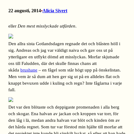
22 augusti, 2014
Alicia Sivert
•
eller
Den mest misslyckade utfärden
.
Den allra sista Gotlandsdagen regnade det och blåsten höll i
sig. Andreas och jag var väldigt naiva och gav oss ut på
ytterligare en utflykt dömd att misslyckas. Morfar skjutsade
oss till Faludden, där det skulle finnas chans att
skåda
brushane
– en fågel som står högt upp på önskelistan.
Men vem är så dum att hen ger sig ut på en alldeles flat och
knappt bevuxen udde i kuling och regn? Inte fåglarna i varje
fall.
Det var den blötaste och deppigaste promenaden i alla berg
och skogar. Ena halvan av jackan och kroppen var torr, för
den låg i lä, medan andra halvan var blöt och kinden öm av
det hårda regnet. Som tur var förstod min hjälte till morfar att
det projektet inte kunde bli särskilt lyckat, så efter att han hade