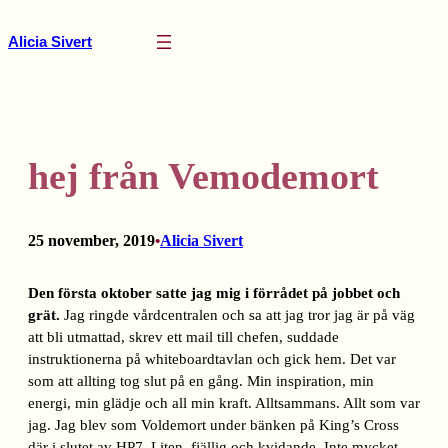
Hoppa
till
Alicia Sivert
innehåll
hej från Vemodemort
25 november, 2019
Alicia Sivert
•
Den första oktober satte jag mig i förrådet på jobbet och
grät.
Jag ringde vårdcentralen och sa att jag tror jag är på väg
att bli utmattad, skrev ett mail till chefen, suddade
instruktionerna på whiteboardtavlan och gick hem. Det var
som att allting tog slut på en gång. Min inspiration, min
energi, min glädje och all min kraft. Alltsammans. Allt som var
jag. Jag blev som Voldemort under bänken på King’s Cross
där i slutet av HP7. Liten, fjällig och kvidande. Inte mycket