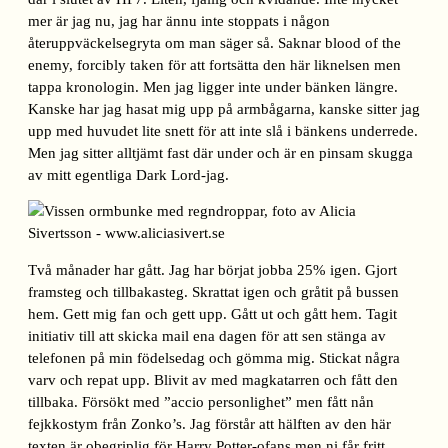
mer är jag nu, jag har ännu inte stoppats i någon
återuppväckelsegryta om man säger så. Saknar blood of the
enemy, forcibly taken för att fortsätta den här liknelsen men
tappa kronologin. Men jag ligger inte under bänken längre.
Kanske har jag hasat mig upp på armbågarna, kanske sitter jag
upp med huvudet lite snett för att inte slå i bänkens underrede.
Men jag sitter alltjämt fast där under och är en pinsam skugga
av mitt egentliga Dark Lord-jag.
Två månader har gått. Jag har börjat jobba 25% igen. Gjort
framsteg och tillbakasteg. Skrattat igen och gråtit på bussen
hem. Gett mig fan och gett upp. Gått ut och gått hem. Tagit
initiativ till att skicka mail ena dagen för att sen stänga av
telefonen på min födelsedag och gömma mig. Stickat några
varv och repat upp. Blivit av med magkatarren och fått den
tillbaka. Försökt med ”accio personlighet” men fått nån
fejkkostym från Zonko’s. Jag förstår att hälften av den här
texten är obegriplig för Harry Potter-ofans men ni får fritt