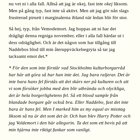
nu vet ni i alla fall. Alltså att jag är okej, fast inte
okej
liksom.
Men på gång typ, fast inte så aktivt. Men att jag gör nån slags
frustrerad piruett i marginalerna ibland när ledan blir för stor.
Så hej, typ, från Vemodemort. Jag hoppas att ni har det
drägligt denna regniga november, eller i alla fall härdar ut i
dess odräglighet. Och är det någon som har tillgång till
Naddebos blod till min återuppväckelsegryta så tar jag
tacksamt emot det.*
* För den som inte förstår vad Stockholms kulturborgarråd
har här att göra så har han inte det. Jag bara raljerar. Det är
inte bara hans fel förstås att det skärs ner på kulturen och att
vi som försöker jobba med den blir utbrända och olyckliga,
det är hela borgerlighetens fel. Så ett blood sample från
blandade borgare går också bra. Eller Naddebo, fast det inte
bara är hans fel. Men I marked him as my equal av misstag
liksom så nu är det som det är. Och han blev Harry Potter och
jag Voldemort i den här allegorin. Ta det som ett bevis på att
min hjärna inte riktigt funkar som vanligt.