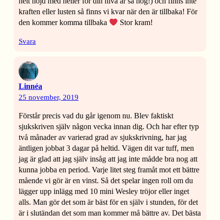
helt nöjd med heller för din nivå är så hög!) och finns inte
kraften eller lusten så finns vi kvar när den är tillbaka! För
den kommer komma tillbaka
Stor kram!
Svara
Linnéa
25 november, 2019
Förstår precis vad du går igenom nu. Blev faktiskt
sjukskriven själv någon vecka innan dig. Och har efter typ
två månader av varierad grad av sjukskrivning, har jag
äntligen jobbat 3 dagar på heltid. Vägen dit var tuff, men
jag är glad att jag själv insåg att jag inte mådde bra nog att
kunna jobba en period. Varje litet steg framåt mot ett bättre
mående vi gör är en vinst. Så det spelar ingen roll om du
lägger upp inlägg med 10 mini Wesley tröjor eller inget
alls. Man gör det som är bäst för en själv i stunden, för det
är i slutändan det som man kommer må bättre av. Det bästa