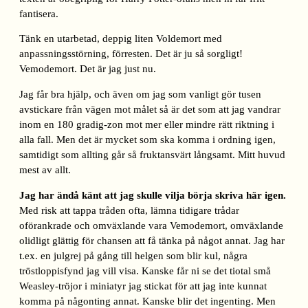
fantisera.
Tänk en utarbetad, deppig liten Voldemort med
anpassningsstörning, förresten. Det är ju så sorgligt!
Vemodemort. Det är jag just nu.
Jag får bra hjälp, och även om jag som vanligt gör tusen
avstickare från vägen mot målet så är det som att jag vandrar
inom en 180 gradig-zon mot mer eller mindre rätt riktning i
alla fall. Men det är mycket som ska komma i ordning igen,
samtidigt som allting går så fruktansvärt långsamt. Mitt huvud
mest av allt.
Jag har ändå känt att jag skulle vilja börja skriva här igen.
Med risk att tappa tråden ofta, lämna tidigare trådar
oförankrade och omväxlande vara Vemodemort, omväxlande
olidligt glättig för chansen att få tänka på något annat. Jag har
t.ex. en julgrej på gång till helgen som blir kul, några
tröstloppisfynd jag vill visa. Kanske får ni se det tiotal små
Weasley-tröjor i miniatyr jag stickat för att jag inte kunnat
komma på någonting annat. Kanske blir det ingenting. Men