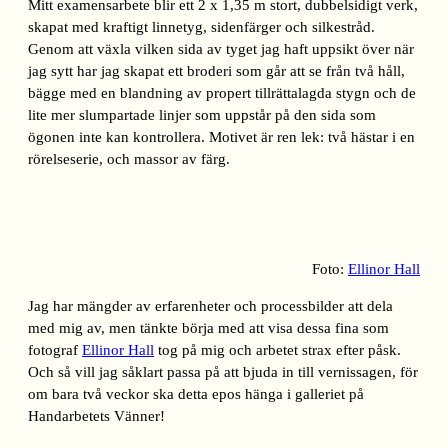
Mitt examensarbete blir ett 2 x 1,35 m stort, dubbelsidigt verk,
skapat med kraftigt linnetyg, sidenfärger och silkestråd.
Genom att växla vilken sida av tyget jag haft uppsikt över när
jag sytt har jag skapat ett broderi som går att se från två håll,
bägge med en blandning av propert tillrättalagda stygn och de
lite mer slumpartade linjer som uppstår på den sida som
ögonen inte kan kontrollera. Motivet är ren lek: två hästar i en
rörelseserie, och massor av färg.
Foto:
Ellinor Hall
Jag har mängder av erfarenheter och processbilder att dela
med mig av, men tänkte börja med att visa dessa fina som
fotograf
Ellinor Hall
tog på mig och arbetet strax efter påsk.
Och så vill jag såklart passa på att bjuda in till vernissagen, för
om bara två veckor ska detta epos hänga i galleriet på
Handarbetets Vänner!