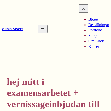
Hoppa
till
innehåll
Blogg
Beställningar
Alicia Sivert
Portfolio
Shop
Om Alicia
Kurser
hej mitt i
examensarbetet +
vernissageinbjudan till