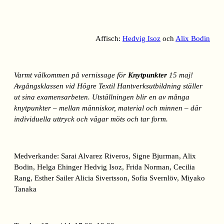
Affisch:
Hedvig Isoz
och
Alix Bodin
Varmt välkommen på vernissage för
Knytpunkter
15 maj!
Avgångsklassen vid Högre Textil Hantverksutbildning ställer
ut sina examens­arbeten. Utställningen blir en av många
knytpunkter – mellan människor, material och minnen – där
individuella uttryck och vägar möts och tar form.
Medverkande: Sarai Alvarez Riveros, Signe Bjurman, Alix
Bodin, Helga Ehinger Hedvig Isoz, Frida Norman, Cecilia
Rang, Esther Sailer Alicia Sivertsson, Sofia Svernlöv, Miyako
Tanaka