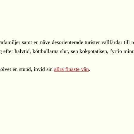
familjer samt en näve desorienterade turister vallfärdar till r
ng efter halvtid, köttbullarna slut, sen kokpotatisen, fyrtio m
olvet en stund, invid sin
allra finaste vän
.