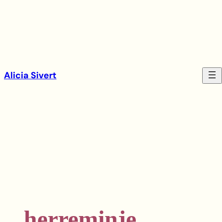
Hoppa
till
innehåll
Alicia Sivert
herreminje